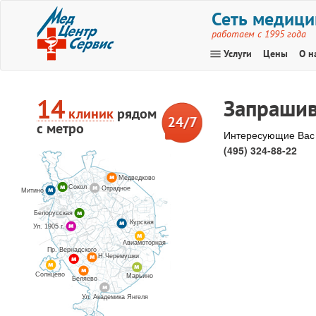
Сеть медици
работаем с 1995 года
menu
Услуги
Цены
О н
14
Запрашив
клиник
рядом
с метро
Интересующие Вас 
(495) 324-88-22
Медведково
Сокол
Отрадное
Митино
Белорусская
Курская
Ул. 1905 г.
Авиамоторная
Пр. Вернадского
Н.Черемушки
Солнцево
Марьино
Беляево
Ул. Академика Янгеля