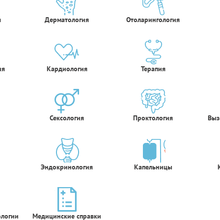
я
Дерматология
Отоларингология
ия
Кардиология
Терапия
Сексология
Проктология
Выз
Эндокринология
Капельницы
ологии
Медицинские справки