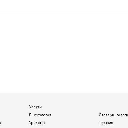
Услуги
Гинекология
Отоларинголог
я
Урология
Терапия