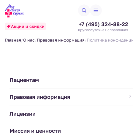
+7 (495) 324-88-22
Акции и скидки
круглосуточная справочная
Главная
О нас
Правовая информация
Политика конфиденц
Политика
Пациентам
конфиденциальности
Правовая информация
1. Введение
Лицензии
Настоящая Политика конфиденциальности
определяет, каким образом ООО
Миссия и ценности
«Медцентрсервис» обрабатывает (собирает,