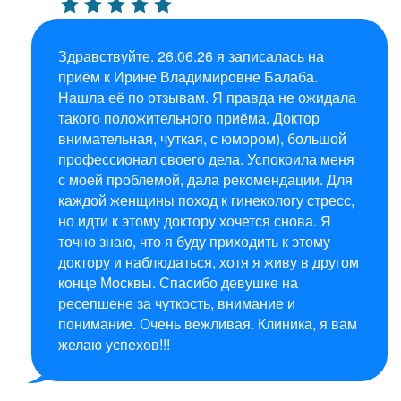
Здравствуйте. 26.06.26 я записалась на
приём к Ирине Владимировне Балаба.
Нашла её по отзывам. Я правда не ожидала
такого положительного приёма. Доктор
внимательная, чуткая, с юмором), большой
профессионал своего дела. Успокоила меня
с моей проблемой, дала рекомендации. Для
каждой женщины поход к гинекологу стресс,
но идти к этому доктору хочется снова. Я
точно знаю, что я буду приходить к этому
доктору и наблюдаться, хотя я живу в другом
конце Москвы. Спасибо девушке на
ресепшене за чуткость, внимание и
понимание. Очень вежливая. Клиника, я вам
желаю успехов!!!