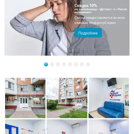
Скидка 10%
на капельницы «Детокс» и «После
вечеринки»
Скидка предоставляется во всех
клиниках МедЦентрСервис
Подробнее