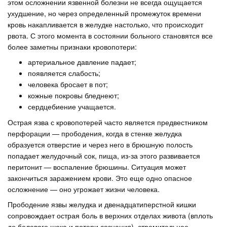
этом осложнении язвенной болезни не всегда ощущается
ухудшение, но через определенный промежуток времени
кровь накапливается в желудке настолько, что происходит
рвота. С этого момента в состоянии больного становятся все
более заметны признаки кровопотери:
артериальное давление падает;
появляется слабость;
человека бросает в пот;
кожные покровы бледнеют;
сердцебиение учащается.
Острая язва с кровопотерей часто является предвестником
перфорации — прободения, когда в стенке желудка
образуется отверстие и через него в брюшную полость
попадает желудочный сок, пища, из-за этого развивается
перитонит — воспаление брюшины. Ситуация может
закончиться заражением крови. Это еще одно опасное
осложнение — оно угрожает жизни человека.
Прободение язвы желудка и двенадцатиперстной кишки
сопровождает острая боль в верхних отделах живота (вплоть
до болевого шока и потери сознания), стремительное