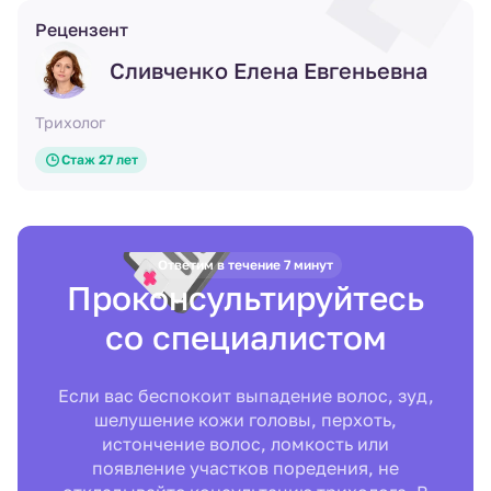
Рецензент
Сливченко Елена Евгеньевна
Трихолог
Стаж 27 лет
Ответим в течение 7 минут
Проконсультируйтесь
со специалистом
Если вас беспокоит выпадение волос, зуд,
шелушение кожи головы, перхоть,
истончение волос, ломкость или
появление участков поредения, не