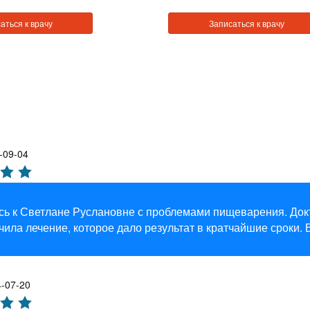
аться к врачу
Записаться к врачу
-09-04
ь к Светлане Руслановне с проблемами пищеварения. Докт
чила лечение, которое дало результат в кратчайшие сроки. 
-07-20