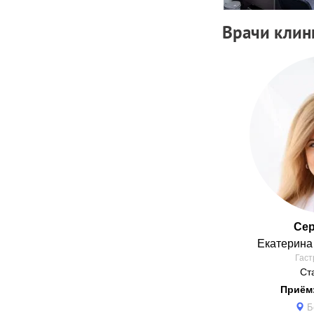
Врачи клин
Се
Екатерин
Гаст
Ст
Приём
Б