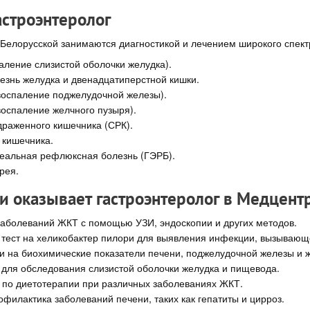
астроэнтеролог
а Белорусской занимаются диагностикой и лечением широкого спек
паление слизистой оболочки желудка).
езнь желудка и двенадцатиперстной кишки.
воспаление поджелудочной железы).
воспаление желчного пузыря).
раженного кишечника (СРК).
 кишечника.
еальная рефлюксная болезнь (ГЭРБ).
рея.
ги оказывает гастроэнтеролог в Медцент
заболеваний ЖКТ с помощью УЗИ, эндоскопии и других методов.
тест на хеликобактер пилори для выявления инфекции, вызывающей
и на биохимические показатели печени, поджелудочной железы и ж
 для обследования слизистой оболочки желудка и пищевода.
 по диетотерапии при различных заболеваниях ЖКТ.
офилактика заболеваний печени, таких как гепатиты и цирроз.