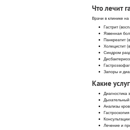
Что лечит г
Врачи в клинике н
Гастрит (вос
Язвенная бол
Панкреатит (
Холецистит (
Синдром разд
Дисбактериоз
Гастроэзофаг
Запоры и диа
Какие услу
Диагностика 
Дыхательный 
Анализы кров
Гастроскопия
Консультации
Лечение и пр