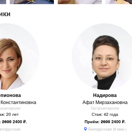
ики
рпионова
Надирова
а
Константиновна
Афат
Мирзахановна
роэнтеролог
Гастроэнтеролог
аж: 20 лет
Стаж: 42 года
:
2600
2400 ₽.
Приём:
2600
2400 ₽.
елорусская
Белорусская (9 мин.)