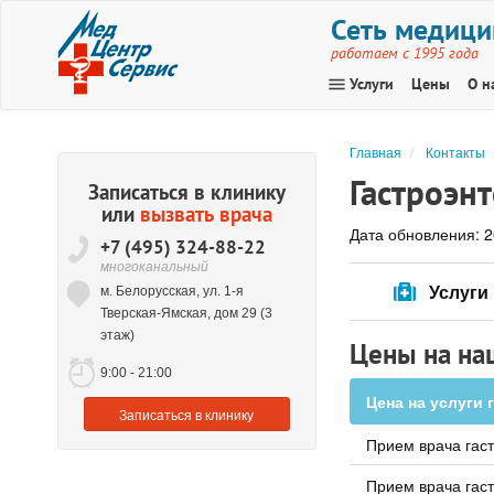
Сеть медици
работаем с 1995 года
menu
Услуги
Цены
О н
Главная
Контакты
Гастроэн
Записаться в клинику
или
вызвать врача
Дата обновления: 2
+7 (495) 324-88-22
многоканальный
Услуги
м. Белорусская, ул. 1-я
Тверская-Ямская, дом 29 (3
этаж)
Цены на на
9:00 - 21:00
Цена на услуги 
Записаться
в клинику
Прием врача гас
Прием врача гаст