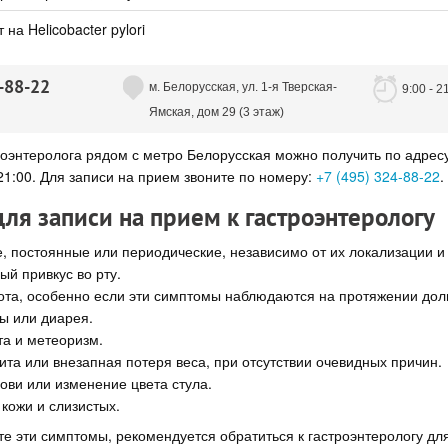
на Helicobacter pylori
-88-22
м. Белорусская, ул. 1-я Тверская-
9:00 - 2
Ямская, дом 29 (3 этаж)
оэнтеролога рядом с метро Белорусская можно получить по адресу: 
 21:00. Для записи на прием звоните по номеру:
+7 (495) 324-88-22
.
ля записи на прием к гастроэнтерологу
е, постоянные или периодические, независимо от их локализации и
ый привкус во рту.
ота, особенно если эти симптомы наблюдаются на протяжении дол
ы или диарея.
та и метеоризм.
ита или внезапная потеря веса, при отсутствии очевидных причин.
ови или изменение цвета стула.
кожи и слизистых.
е эти симптомы, рекомендуется обратиться к гастроэнтерологу для