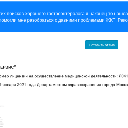
их поисков хорошего гастроэнтеролога я наконец-то нашла
 помогли мне разобраться с давними проблемами ЖКТ. Рек
Оставить отзыв
ЕРВИС"
омер лицензии на осуществление медицинской деятельности: Л04
9 января 2021 года Департаментом здравоохранения города Москв