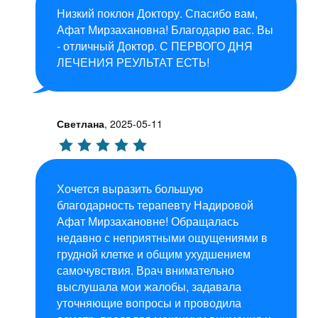
Низкий поклон Доктору. Спасибо вам,
Афат Мирзахановна! Благодарю вас. Вы
- отличный Доктор. С ПЕРВОГО ДНЯ
ЛЕЧЕНИЯ РЕУЛЬТАТ ЕСТЬ!
Светлана
,
2025-05-11
Хочется выразить большую
благодарность терапевту Надировой
Афат Мирзахановне! Обращалась
недавно с неприятными ощущениями в
грудной клетке и общим ухудшением
самочувствия. Врач внимательно
выслушала мои жалобы, задавала
уточняющие вопросы и проводила