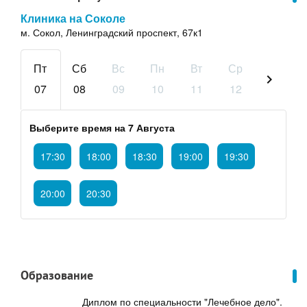
Клиника на Соколе
м. Сокол, Ленинградский проспект, 67к1
Пт
Сб
Вс
Пн
Вт
Ср
Чт
chevron_right
07
08
09
10
11
12
13
Выберите время на 7 Августа
17:30
18:00
18:30
19:00
19:30
20:00
20:30
Образование
Диплом по специальности "Лечебное дело".