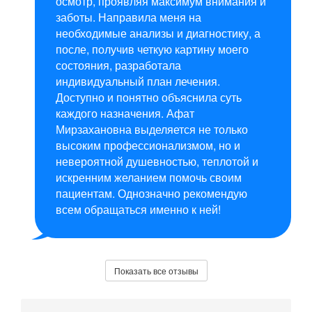
осмотр, проявляя максимум внимания и
заботы. Направила меня на
необходимые анализы и диагностику, а
после, получив четкую картину моего
состояния, разработала
индивидуальный план лечения.
Доступно и понятно объяснила суть
каждого назначения. Афат
Мирзахановна выделяется не только
высоким профессионализмом, но и
невероятной душевностью, теплотой и
искренним желанием помочь своим
пациентам. Однозначно рекомендую
всем обращаться именно к ней!
Показать все отзывы