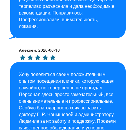
терпеливо разъяснила и дала необходимые
рекомендации. Понравилось:
Профессионализм, внимательность,
локация.
Алексей
,
2026-06-18
Хочу поделиться своим положительным
опытом посещения клиники, которую нашел
случайно, но совершенно не прогадал.
Персонал здесь просто замечательный, все
очень внимательные и профессиональные.
Особую благодарность хочу выразить
доктору Г. Р. Чанышевой и администратору
Людмиле за их заботу и поддержку. Провели
качественное обследование и успешно