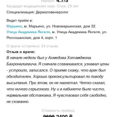
Рейтинг:
Кандидат медицинских наук. Стаж: 29 лет
Специализация: Дерматовенеролог
Ведет приём в:
Марьино
, м. Марьино, ул. Новомарьинская, дом 32
Улица Академика Янгеля
, м. Улица Академика Янгеля, ул.
Россошанская, дом 4, корп. 1
О враче оставлено:
24 отзыва
Отзыв о враче:
В начале недели был у Ахмедова Хотамджона
Бахроналиевича. Я сначала созванивался, узнавал цены
- устроило, записался. О приеме скажу, что врач был
обходителен. Хорошо проконсультировал по поводу
высыпания. При этом, он не нагнетал. Четко сказал,
что ничего серьезного. Ну и в кабинете было чисто,
нормальная обстановка. Я чувствовал себя свободно,
не скованно.
Стоимость приёма:
2600
2400 ₽.