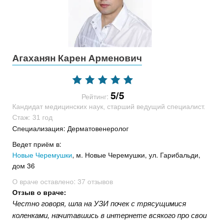
Агаханян Карен Арменович
5/5
Рейтинг:
Кандидат медицинских наук, старший ведущий специалист.
Стаж: 31 год
Специализация: Дерматовенеролог
Ведет приём в:
Новые Черемушки
, м. Новые Черемушки, ул. Гарибальди,
дом 36
О враче оставлено:
37 отзывов
Отзыв о враче:
Честно говоря, шла на УЗИ почек с трясущимися
коленками, начитавшись в интернете всякого про свои