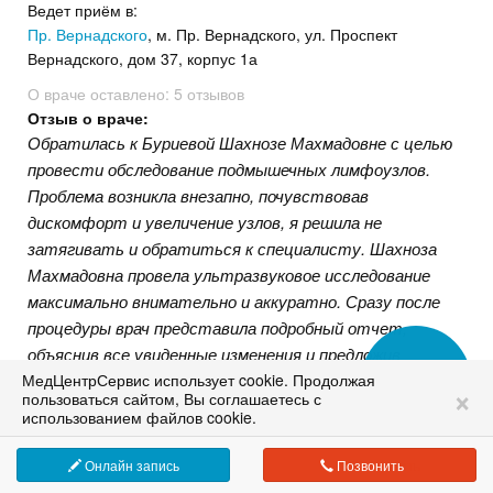
Ведет приём в:
Пр. Вернадского
, м. Пр. Вернадского, ул. Проспект
Вернадского, дом 37, корпус 1а
О враче оставлено:
5 отзывов
Отзыв о враче:
Обратилась к Буриевой Шахнозе Махмадовне с целью
провести обследование подмышечных лимфоузлов.
Проблема возникла внезапно, почувствовав
дискомфорт и увеличение узлов, я решила не
затягивать и обратиться к специалисту. Шахноза
Махмадовна провела ультразвуковое исследование
максимально внимательно и аккуратно. Сразу после
процедуры врач представила подробный отчет,
объяснив все увиденные изменения и предложив
рекомендации по дальнейшим действиям. Очень
МедЦентрСервис использует cookie. Продолжая
Сеть медицинских клиник в Москве
×
пользоваться сайтом, Вы соглашаетесь с
доброжелательный врач. Она внимательно отнеслась
работаем с 1995 года
использованием файлов cookie.
к моим переживаниям, подробно ответила на все
вопросы. При необходимости повторных обследований
Онлайн запись
Позвонить
запишусь именно к ней. Великолепный специалист!