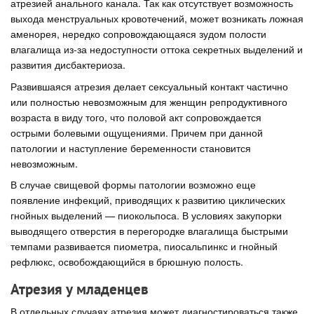
атрезией анального канала. Так как отсутствует возможность
выхода менструальных кровотечений, может возникать ложная
аменорея, нередко сопровождающаяся зудом полости
влагалища из-за недоступности оттока секретных выделений и
развития дисбактериоза.
Развившаяся атрезия делает сексуальный контакт частично
или полностью невозможным для женщин репродуктивного
возраста в виду того, что половой акт сопровождается
острыми болевыми ощущениями. Причем при данной
патологии и наступление беременности становится
невозможным.
В случае свищевой формы патологии возможно еще
появление инфекций, приводящих к развитию циклических
гнойных выделений — пиокольпоса. В условиях закупорки
выводящего отверстия в перегородке влагалища быстрыми
темпами развивается пиометра, пиосальпинкс и гнойный
рефлюкс, освобождающийся в брюшную полость.
Атрезия у младенцев
В отдельных случаях атрезия может диагностироваться также