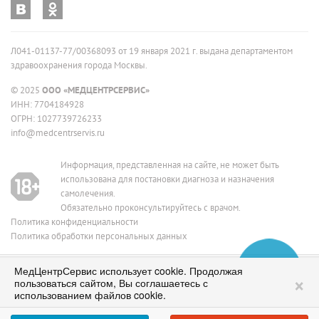
Л041-01137-77/00368093 от 19 января 2021 г. выдана департаментом
здравоохранения города Москвы.
© 2025
ООО «МЕДЦЕНТРСЕРВИС»
ИНН: 7704184928
ОГРН: 1027739726233
info@medcentrservis.ru
Информация, представленная на сайте, не может быть
использована для постановки диагноза и назначения
самолечения.
Обязательно проконсультируйтесь с врачом.
Политика конфиденциальности
Политика обработки персональных данных
МедЦентрСервис использует cookie. Продолжая
Сеть медицинских клиник в Москве
ИМЕЮТСЯ ПРОТИВОПОКАЗАНИЯ, НЕОБХОДИМО
×
пользоваться сайтом, Вы соглашаетесь с
ПРОКОНСУЛЬТИРОВАТЬСЯ СО СПЕЦИАЛИСТОМ
работаем с 1995 года
использованием файлов cookie.