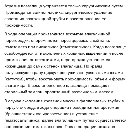
Атрезия влагалища устраняется только хирургическим путем.
Производится вагинопластика, хирургическое удаление
срастания влагалищной трубки и восстановление ее
проходимости.
В ходе операции производится вскрытие влагалищной
перегородки, опорожняется через цервикальный канал
гематометр или пиокольпос (гематокольпос). Когда влагалище
освобождается от накопленных кровяных выделений и после
промывания антисептиками, перегородка устраняется
ножницами до самых стенок влагалища. По краям
получившуюся рану циркулярно ушивают узловатыми швами
(кетгутом), чтобы восстановить проходимость, объем и форму
влагалища. В восстановленное влагалище помещают
стерильный тампон, пропитанный вазелиновым маслом.
В случае скопления кровяной массы в фаллопиевых трубах в
первую очередь в ходе операции проводится лапаротомия
(брюшностеночное чревосечение) и устранение
гематосальпинкса, далее влагалищным путем осуществляется
опорожнение гематокольпоса. После операции показана