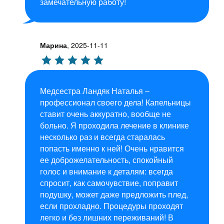
замечательную работу!
Марина
,
2025-11-11
Медсестра Ландяк Наталья –
профессионал своего дела! Капельницы
ставит очень аккуратно, вообще не
больно. Я проходила лечение в клинике
несколько раз и всегда старалась
попасть именно к ней! Очень нравится
ее доброжелательность, спокойный
голос и внимание к деталям: всегда
спросит, как самочувствие, поправит
подушку, может даже предложить плед,
если прохладно. Процедуры проходят
легко и без лишних переживаний! В