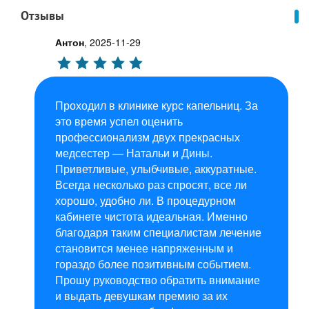
Отзывы
Антон
,
2025-11-29
Проходил в клинике курс капельниц. За
это время успел оценить
профессионализм двух прекрасных
медсестер — Натальи и Дины.
Приветливые, улыбчивые, аккуратные.
Всегда несколько раз спросят, все ли
хорошо, удобно ли. В процедурном
кабинете чистота идеальная. Именно
благодаря таким специалистам лечение
становится менее напряженным и
гораздо более позитивным событием.
Прошу руководство обратить внимание
и выдать девушкам премию за их