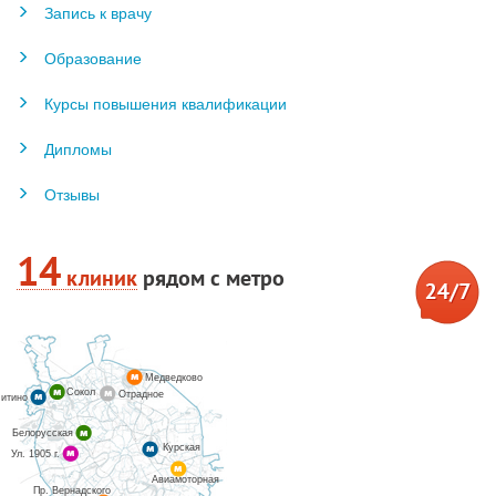
Запись к врачу
Образование
Курсы повышения квалификации
Дипломы
Отзывы
14
клиник
рядом с метро
Медведково
Сокол
Отрадное
итино
Белорусская
Курская
Ул. 1905 г.
Авиамоторная
Пр. Вернадского