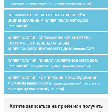
пищевым аллергенам- 88 аллергенов/микстов)
СПЕЦИФИЧЕСКИЕ АНТИТЕЛА КЛАССА IgE К
ИНДИВИДУАЛЬНЫМ АЛЛЕРГЕНАМ МЕТОДОМ
ImmunoCAP
АЛЛЕРГОЛОГИЯ, СПЕЦИФИЧЕСКИЕ АНТИТЕЛА
КЛАССА IgE К ИНДИВИДУАЛЬНЫМ
АЛЛЕРГОКОМПОНЕНТАМ МЕТОДОМ ImmunoCAP
АЛЛЕРГОЛОГИЯ, ПАНЕЛИ АЛЛЕРГЕНОВ МЕТОДОМ
ImmunoCAP (Результат суммарный по панели)
АЛЛЕРГОЛОГИЯ, КОМПЛЕКСНЫЕ ИССЛЕДОВАНИЯ
МЕТОДОМ ImmunoCAP (индивидуальный результат
по каждому компоненту панели)
Хотите записаться на приём или получить