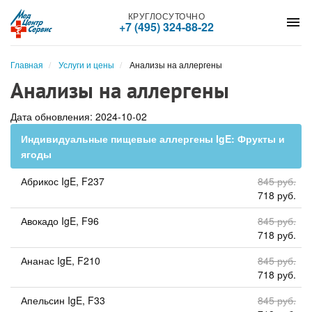
КРУГЛОСУТОЧНО
menu
+7 (495) 324-88-22
Главная
Услуги и цены
Анализы на аллергены
Анализы на аллергены
Дата обновления: 2024-10-02
Индивидуальные пищевые аллергены IgE: Фрукты и
ягоды
Абрикос IgE, F237
845 руб.
718 руб.
Авокадо IgE, F96
845 руб.
718 руб.
Ананас IgE, F210
845 руб.
718 руб.
Апельсин IgE, F33
845 руб.