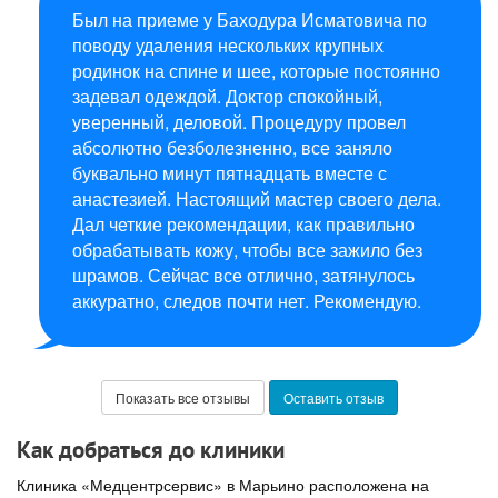
Был на приеме у Баходура Исматовича по
поводу удаления нескольких крупных
родинок на спине и шее, которые постоянно
задевал одеждой. Доктор спокойный,
уверенный, деловой. Процедуру провел
абсолютно безболезненно, все заняло
буквально минут пятнадцать вместе с
анастезией. Настоящий мастер своего дела.
Дал четкие рекомендации, как правильно
обрабатывать кожу, чтобы все зажило без
шрамов. Сейчас все отлично, затянулось
аккуратно, следов почти нет. Рекомендую.
Показать все отзывы
Оставить отзыв
Как добраться до клиники
Клиника «Медцентрсервис» в Марьино расположена на