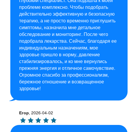
глубокий специалист. Она подошла к моей
проблеме комплексно. Чтобы подобрать
действительно эффективную и безопасную
терапию, а не просто временно приглушить
симптомы, назначила мне детальное
обследование и мониторинг. После чего
подобрала лекарства. Сейчас, благодаря ее
индивидуальным назначениям, мое
здоровье пришло в норму, давление
стабилизировалось, и ко мне вернулись
прежняя энергия и отличное самочувствие.
Огромное спасибо за профессионализм,
бережное отношение и возвращенное
здоровье!
Егор
,
2026-04-02