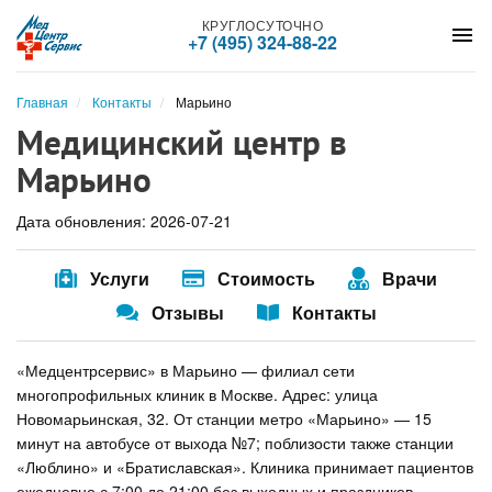
КРУГЛОСУТОЧНО
menu
+7 (495) 324-88-22
Главная
Контакты
Марьино
Медицинский центр в
Марьино
Дата обновления: 2026-07-21
Услуги
Стоимость
Врачи
Отзывы
Контакты
«Медцентрсервис» в Марьино — филиал сети
многопрофильных клиник в Москве. Адрес: улица
Новомарьинская, 32. От станции метро «Марьино» — 15
минут на автобусе от выхода №7; поблизости также станции
«Люблино» и «Братиславская». Клиника принимает пациентов
ежедневно с 7:00 до 21:00 без выходных и праздников —