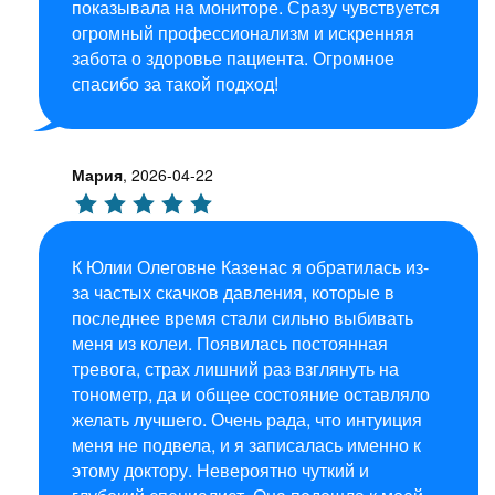
показывала на мониторе. Сразу чувствуется
огромный профессионализм и искренняя
забота о здоровье пациента. Огромное
спасибо за такой подход!
Мария
,
2026-04-22
К Юлии Олеговне Казенас я обратилась из-
за частых скачков давления, которые в
последнее время стали сильно выбивать
меня из колеи. Появилась постоянная
тревога, страх лишний раз взглянуть на
тонометр, да и общее состояние оставляло
желать лучшего. Очень рада, что интуиция
меня не подвела, и я записалась именно к
этому доктору. Невероятно чуткий и