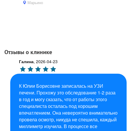
Марьино
Отзывы о клинике
Галина
,
2026-04-23
К Юлии Борисовне записалась на УЗИ
печени. Прохожу это обследование 1-2 раза
в год и могу сказать, что от работы этого
специалиста осталась под хорошим
впечатлением. Она невероятно внимательно
провела осмотр, никуда не спешила, каждый
миллиметр изучила. В процессе все