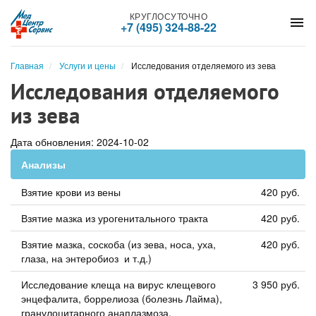
КРУГЛОСУТОЧНО
menu
+7 (495) 324-88-22
Главная
Услуги и цены
Исследования отделяемого из зева
Исследования отделяемого
из зева
Дата обновления: 2024-10-02
Анализы
Взятие крови из вены
420 руб.
Взятие мазка из урогенитального тракта
420 руб.
Взятие мазка, соскоба (из зева, носа, уха,
420 руб.
глаза, на энтеробиоз и т.д.)
Исследование клеща на вирус клещевого
3 950 руб.
энцефалита, боррелиоза (болезнь Лайма),
гранулоцитарного анаплазмоза,