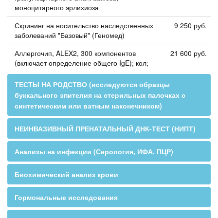
моноцитарного эрлихиоза
Скрининг на носительство наследственных
9 250 руб.
заболеваний "Базовый" (Геномед)
Аллергочип, ALEX2, 300 компонентов
21 600 руб.
(включает определение общего IgE); кол;
ТЕСТЫ НА РОДСТВО (исследуются образцы
буккального эпителия на стерильных палочках с
синтетическим или ватным наконечником)
НЕИНВАЗИВНЫЙ ПРЕНАТАЛЬНЫЙ ДНК-ТЕСТ (НИПТ)
Анализы на инфекции (Серология, ИФА, ПЦР)
Биохимический анализ крови
Гормональные исследования