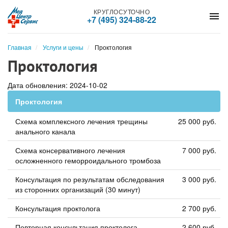
КРУГЛОСУТОЧНО
menu
+7 (495) 324-88-22
Главная
Услуги и цены
Проктология
Проктология
Дата обновления: 2024-10-02
Проктология
Схема комплексного лечения трещины
25 000 руб.
анального канала
Схема консервативного лечения
7 000 руб.
осложненного геморроидального тромбоза
Консультация по результатам обследования
3 000 руб.
из сторонних организаций (30 минут)
Консультация проктолога
2 700 руб.
Повторная консультация проктолога
2 600 руб.