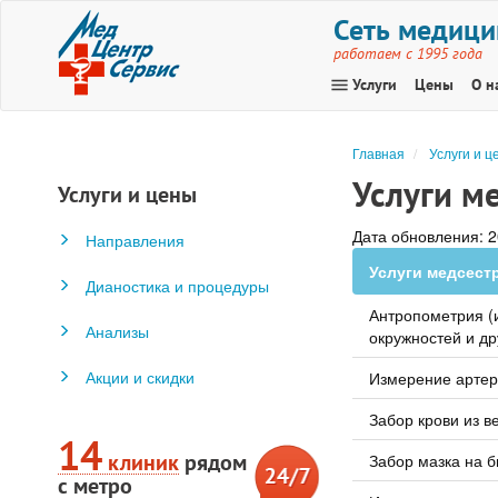
Сеть медици
работаем с 1995 года
menu
Услуги
Цены
О н
Главная
Услуги и ц
Услуги м
Услуги и цены
Дата обновления: 2
Направления
Услуги медсест
Дианостика и процедуры
Антропометрия (и
Анализы
окружностей и др
Акции и скидки
Измерение артер
Забор крови из в
14
клиник
рядом
Забор мазка на 
с метро