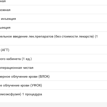
жная
кожная
 инъекция
ъекция
ельное введение лек.препаратов (без стоимости лекарств) (1
 (АГТ)
ого кабинета (1 ед.)
операционная чистая
зерное облучение крови (ВЛОК)
е облучение крови (УФОК)
гемоэксфузия) 1 процедура