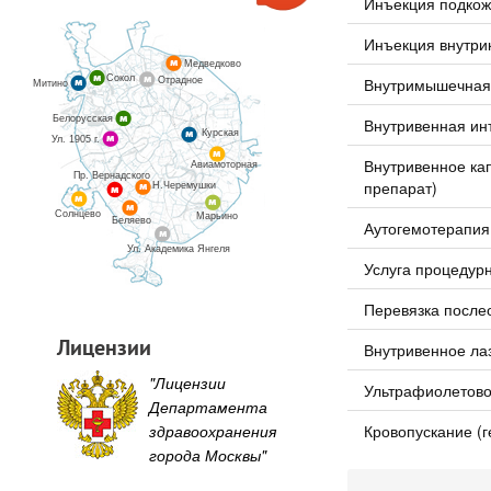
Инъекция подко
Инъекция внутри
Медведково
Сокол
Внутримышечная
Отрадное
Митино
Белорусская
Внутривенная ин
Курская
Ул. 1905 г.
Внутривенное кап
Авиамоторная
Пр. Вернадского
препарат)
Н.Черемушки
Солнцево
Марьино
Беляево
Аутогемотерапия
Ул. Академика Янгеля
Услуга процедурн
Перевязка после
Лицензии
Внутривенное ла
"Лицензии
Ультрафиолетово
Департамента
Кровопускание (
здравоохранения
города Москвы"