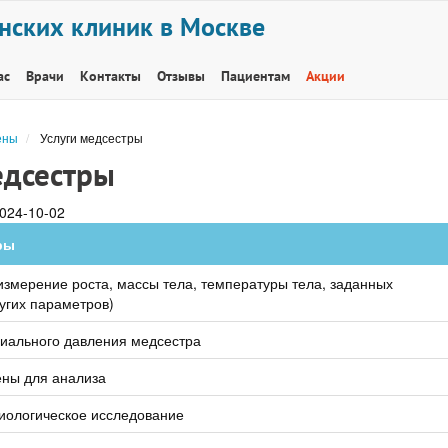
нских клиник в Москве
ас
Врачи
Контакты
Отзывы
Пациентам
Акции
ены
Услуги медсестры
едсестры
024-10-02
ры
змерение роста, массы тела, температуры тела, заданных
угих параметров)
иального давления медсестра
ены для анализа
биологическое исследование