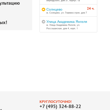
Вернадского, дом 37, корпус 1а
сультацию
24 ч.
Солнцево
м. Солнцево, ул. Главмосстроя, дом 7
Улица Академика Янгеля
ых!
м. Улица Академика Янгеля, ул.
Россошанская, дом 4, корп. 1
КРУГЛОСУТОЧНО!
+7 (495) 324-88-22
ия