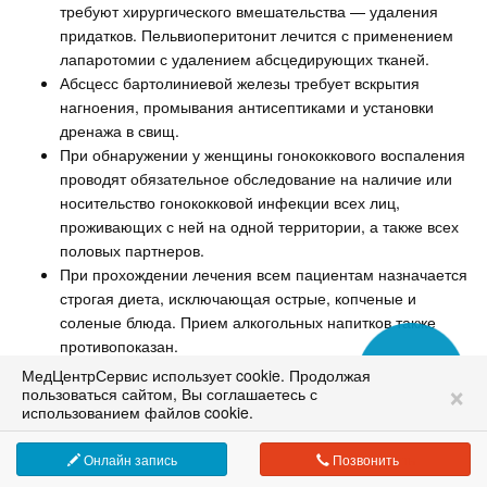
требуют хирургического вмешательства — удаления
придатков. Пельвиоперитонит лечится с применением
лапаротомии с удалением абсцедирующих тканей.
Абсцесс бартолиниевой железы требует вскрытия
нагноения, промывания антисептиками и установки
дренажа в свищ.
При обнаружении у женщины гонококкового воспаления
проводят обязательное обследование на наличие или
носительство гонококковой инфекции всех лиц,
проживающих с ней на одной территории, а также всех
половых партнеров.
При прохождении лечения всем пациентам назначается
строгая диета, исключающая острые, копченые и
соленые блюда. Прием алкогольных напитков также
противопоказан.
МедЦентрСервис использует cookie. Продолжая
Сеть медицинских клиник в Москве
×
Контрольные обследования пациентов после
пользоваться сайтом, Вы соглашаетесь с
лечения гонореи
работаем с 1995 года
использованием файлов cookie.
Проводят три этапа контрольных обследований:
Онлайн запись
Позвонить
Спустя 7-10 суток после завершения курса антибиотиков