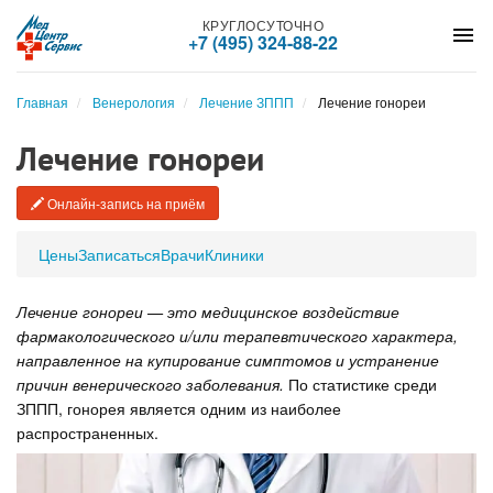
КРУГЛОСУТОЧНО
menu
+7 (495) 324-88-22
Главная
Венерология
Лечение ЗППП
Лечение гонореи
Лечение гонореи
Онлайн-запись на приём
Цены
Записаться
Врачи
Клиники
Лечение гонореи — это медицинское воздействие
фармакологического и/или терапевтического характера,
направленное на купирование симптомов и устранение
причин венерического заболевания.
По статистике среди
ЗППП, гонорея является одним из наиболее
распространенных.