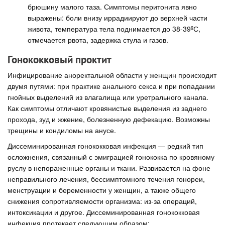
брюшину малого таза. Симптомы перитонита явно
выражены: боли внизу иррадиируют до верхней части
живота, температура тела поднимается до 38-39ºС,
отмечается рвота, задержка стула и газов.
Гонококковый проктит
Инфицирование аноректальной области у женщин происходит
двумя путями: при практике анального секса и при попадании
гнойных выделений из влагалища или уретрального канала.
Как симптомы отличают кровянистые выделения из заднего
прохода, зуд и жжение, болезненную дефекацию. Возможны
трещины и кондиломы на анусе.
Диссеминированная гонококковая инфекция — редкий тип
осложнения, связанный с эмиграцией гонококка по кровяному
руслу в непораженные органы и ткани. Развивается на фоне
неправильного лечения, бессимптомного течения гонореи,
менструации и беременности у женщин, а также общего
снижения сопротивляемости организма: из-за операций,
интоксикации и другое. Диссеминированная гонококковая
инфекция протекает следующим образом: