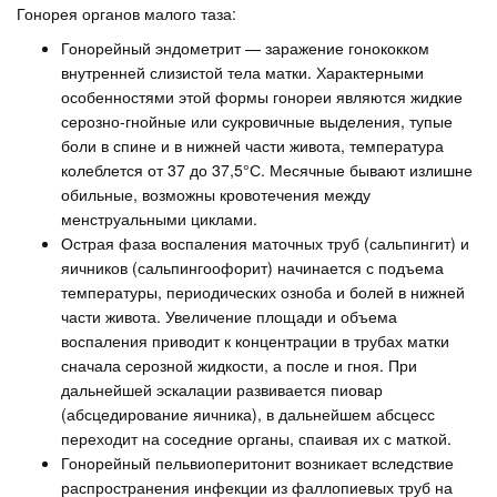
Гонорея органов малого таза:
Гонорейный эндометрит — заражение гонококком
внутренней слизистой тела матки. Характерными
особенностями этой формы гонореи являются жидкие
серозно-гнойные или сукровичные выделения, тупые
боли в спине и в нижней части живота, температура
колеблется от 37 до 37,5°С. Месячные бывают излишне
обильные, возможны кровотечения между
менструальными циклами.
Острая фаза воспаления маточных труб (сальпингит) и
яичников (сальпингоофорит) начинается с подъема
температуры, периодических озноба и болей в нижней
части живота. Увеличение площади и объема
воспаления приводит к концентрации в трубах матки
сначала серозной жидкости, а после и гноя. При
дальнейшей эскалации развивается пиовар
(абсцедирование яичника), в дальнейшем абсцесс
переходит на соседние органы, спаивая их с маткой.
Гонорейный пельвиоперитонит возникает вследствие
распространения инфекции из фаллопиевых труб на