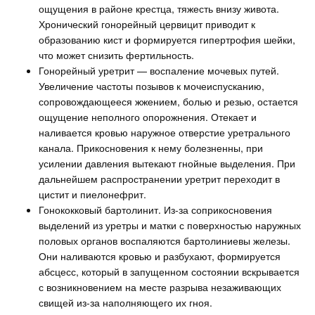
ощущения в районе крестца, тяжесть внизу живота.
Хронический гонорейный цервицит приводит к
образованию кист и формируется гипертрофия шейки,
что может снизить фертильность.
Гонорейный уретрит — воспаление мочевых путей.
Увеличение частоты позывов к мочеиспусканию,
сопровождающееся жжением, болью и резью, остается
ощущение неполного опорожнения. Отекает и
наливается кровью наружное отверстие уретрального
канала. Прикосновения к нему болезненны, при
усилении давления вытекают гнойные выделения. При
дальнейшем распространении уретрит переходит в
цистит и пиелонефрит.
Гонококковый бартолинит. Из-за соприкосновения
выделений из уретры и матки с поверхностью наружных
половых органов воспаляются бартолиниевы железы.
Они наливаются кровью и разбухают, формируется
абсцесс, который в запущенном состоянии вскрывается
с возникновением на месте разрыва незаживающих
свищей из-за наполняющего их гноя.