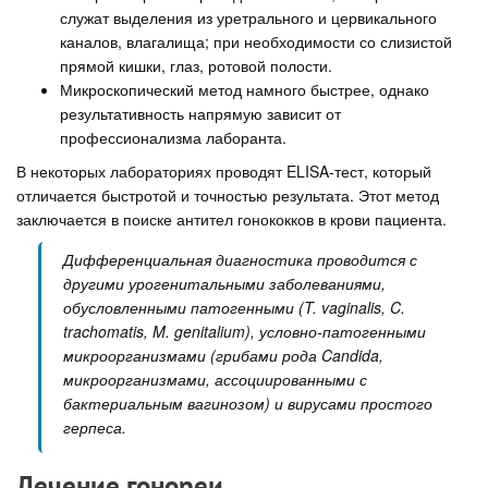
служат выделения из уретрального и цервикального
каналов, влагалища; при необходимости со слизистой
прямой кишки, глаз, ротовой полости.
Микроскопический метод намного быстрее, однако
результативность напрямую зависит от
профессионализма лаборанта.
В некоторых лабораториях проводят ELISA-тест, который
отличается быстротой и точностью результата. Этот метод
заключается в поиске антител гонококков в крови пациента.
Дифференциальная диагностика проводится с
другими урогенитальными заболеваниями,
обусловленными патогенными (T. vaginalis, C.
trachomatis, M. genitalium), условно-патогенными
микроорганизмами (грибами рода Candida,
микроорганизмами, ассоциированными с
бактериальным вагинозом) и вирусами простого
герпеса.
Лечение гонореи