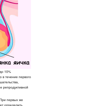
 до 10%
о в течение первого
шательства,
е репродуктивной
При первых же
ет определить