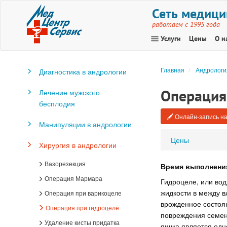
Сеть медици
работаем с 1995 года
menu
Услуги
Цены
О н
Главная
Андрологи
Диагностика в андрологии
Операция
Лечение мужского
бесплодия
Онлайн-запись на
Манипуляции в андрологии
Цены
Хирургия в андрологии
Вазорезекция
Время выполнени
Операция Мармара
Гидроцеле, или вод
жидкости в между в
Операция при варикоцеле
врожденное состоян
Операция при гидроцеле
повреждения семен
Удаление кисты придатка
яичка является одн