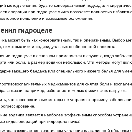
й метод лечения, будь то консервативный подход или хирургичес
аев операция при гидроцеле яичка позволяет полностью избавитьс
повторное появление и возможные осложнения.
ения гидроцеле
чка может быть как консервативным, так и оперативным. Выбор мет
я, симптоматики и индивидуальных особенностей пациента.
ение гидроцеле в основном применяется в случаях, когда заболев
та или боли, а размер водянки небольшой. Эти методы могут вклю
держивающего бандажа или специального нижнего белья для уме
.
ротивовоспалительных медикаментов для снятия боли и воспален
раза жизни, например, избегание тяжелых физических нагрузок.
ить, что консервативные методы не устраняют причину заболевания
прогрессирование.
ение водянки является наиболее эффективным способом устранен
ко видов операций при гидроцеле яичка:
ьмана заключается в частичном удалении влагалищной оболочки я