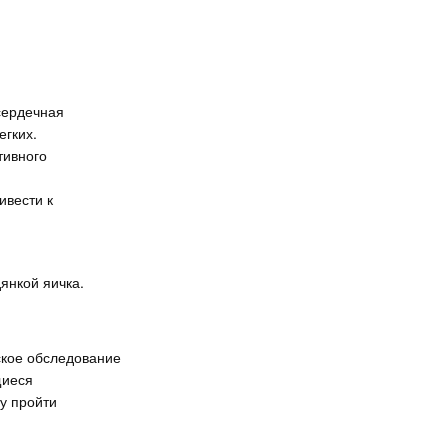
сердечная
гких.
тивного
ивести к
янкой яичка.
ское обследование
щиеся
у пройти