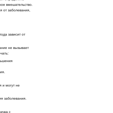
кое вмешательство.
я от заболевания,
ода зависит от
ание не вызывает
чать:
ньшения
ия.
 и могут не
ия заболевания.
ичка с