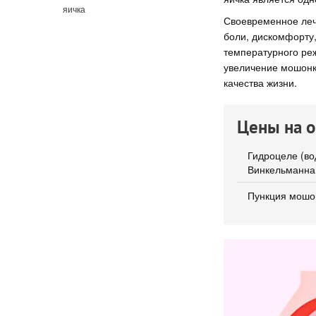
яичка
Своевременное лече
боли, дискомфорту,
температурного реж
увеличение мошонк
качества жизни.
Цены на 
Гидроцеле (во
Винкельманна,
Пункция мошо