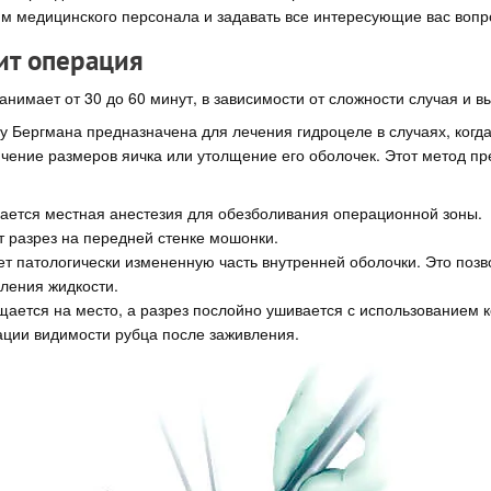
м медицинского персонала и задавать все интересующие вас вопр
ит операция
нимает от 30 до 60 минут, в зависимости от сложности случая и в
 Бергмана предназначена для лечения гидроцеле в случаях, когд
чение размеров яичка или утолщение его оболочек. Этот метод пр
ается местная анестезия для обезболивания операционной зоны.
т разрез на передней стенке мошонки.
ет патологически измененную часть внутренней оболочки. Это позв
пления жидкости.
щается на место, а разрез послойно ушивается с использованием 
ции видимости рубца после заживления.