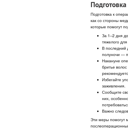
Подготовка
Подготовка к опера
как со стороны мед
которые помогут по
За 1–2 дня д
тяжелого для
В последний 
полуночи — п
Накануне опе
бритье волос
рекомендуетс
Избегайте упо
заживления.
Сообщите сво
них, особенн
потребоватьс
Важно следов
Эти меры помогут м
послеоперационный 