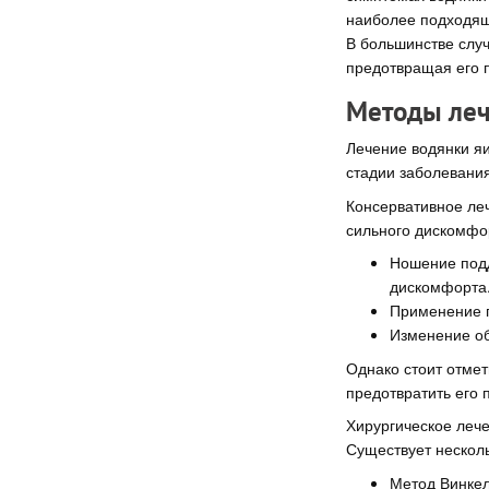
наиболее подходящи
В большинстве случ
предотвращая его 
Методы леч
Лечение водянки яи
стадии заболевани
Консервативное леч
сильного дискомфор
Ношение под
дискомфорта
Применение п
Изменение об
Однако стоит отмет
предотвратить его 
Хирургическое леч
Существует несколь
Метод Винкел