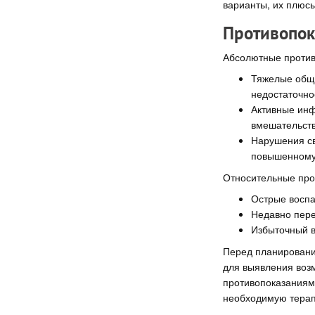
варианты, их плюсы
Противопок
Абсолютные против
Тяжелые общи
недостаточно
Активные инф
вмешательств
Нарушения св
повышенному 
Относительные про
Острые воспа
Недавно пере
Избыточный в
Перед планировани
для выявления воз
противопоказаниям
необходимую терапи