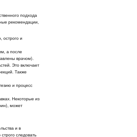
ственного подхода
вные рекомендации,
, острого и
м, а после
тавлены врачом).
стей. Это включает
екций. Также
стезию и процесс
вках. Некоторые из
ин), может
льства и в
 строго следовать