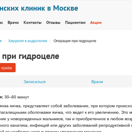
нских клиник в Москве
ас
Врачи
Контакты
Отзывы
Пациентам
Акции
я
Хирургия в андрологии
Операция при гидроцеле
 при гидроцеле
 приём
Записаться
Врачи
я:
30–60 минут
янка яичка, представляет собой заболевание, при котором происх
лагалищными оболочками яичка, что ведет к его увеличению. Это м
ие у новорожденных мальчиков, так и приобретенное в любом возр
ного канатика, инфекций или других заболеваний репродуктивной 
ой из наиболее частых причин увеличения мошонки.