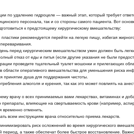
ции по удалению гидроцеле — важный этап, который требует ответ
ицинского персонала, так и со стороны самого пациента. Вот осно
дготовиться к предстоящему хирургическому вмешательству:
о пластики рекомендуется перейти на легкую пищу, избегая жирного
 переваривания.
день перед хирургическим вмешательством ужин должен быть легки
олный отказ от еды и питья (если другие указания не были предос
рации проведите тщательный туалет мошонки и прилегающих обла
 в области оперативного вмешательства для уменьшения риска инф
я принятие душа для поддержания чистоты.
требления алкоголя и курения, так как это может повлиять на ане
ему врачу о всех принимаемых вами лекарствах, витаминах и доба
о препараты, влияющие на свертываемость крови (например, аспир
я временно отменить.
ать всем инструкциям врача относительно приема лекарств.
инимизировать риск осложнений во время хирургического вмешате
период, а также обеспечат более быстрое восстановление. Важно