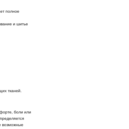
ает полное
ывание и шитье
щих тканей.
форте, боли или
определяется
се возможные