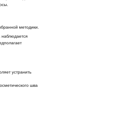
осы.
ыбранной методики.
а наблюдается
едполагает
оляет устранить
косметического шва