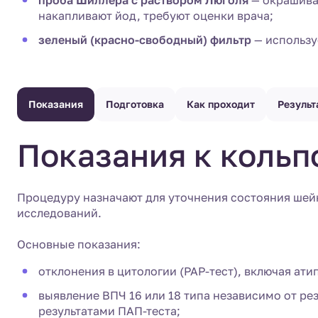
проба Шиллера с раствором Люголя
— окрашиваю
накапливают йод, требуют оценки врача;
зеленый (красно-свободный) фильтр
— использу
Показания
Подготовка
Как проходит
Результ
Показания к кольп
Процедуру назначают для уточнения состояния шейк
исследований.
Основные показания:
отклонения в цитологии (PAP-тест), включая ат
выявление ВПЧ 16 или 18 типа независимо от ре
результатами ПАП-теста;