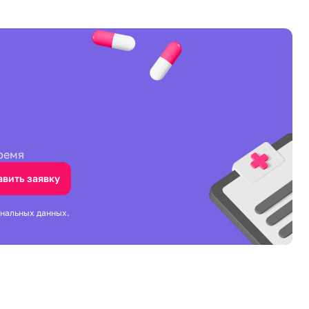
ремя
авить заявку
ональных данных.