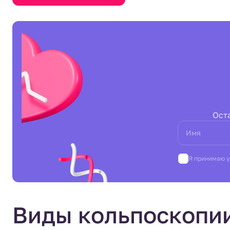
Ост
Имя
Я принимаю 
Виды кольпоскопи