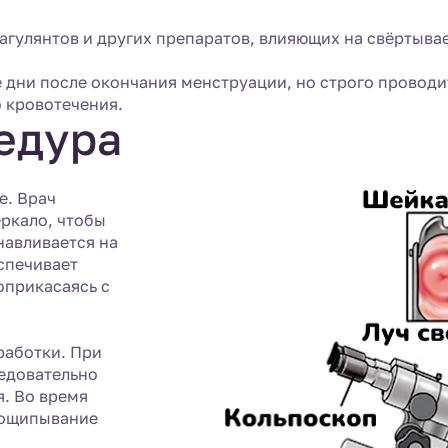
агулянтов и других препаратов, влияющих на свёртыва
дни после окончания менструации, но строго проводит
о кровотечения.
едура
е. Врач
еркало, чтобы
навливается на
спечивает
оприкасаясь с
работки. При
едовательно
я. Во время
пощипывание