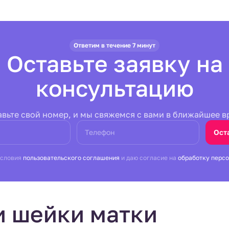
Ответим в течение 7 минут
Оставьте заявку на
консультацию
авьте свой номер, и мы свяжемся с вами в ближайшее в
Телефон
Ост
условия
пользовательского соглашения
и даю согласие на
обработку перс
и шейки матки