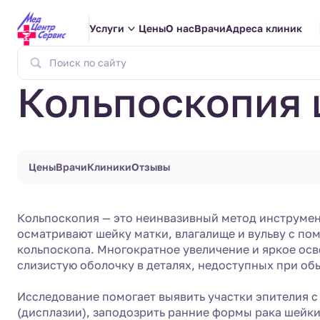
Услуги
Цены
О нас
Врачи
Адреса клиник
Кольпоскопия 
Цены
Врачи
Клиники
Отзывы
Кольпоскопия — это неинвазивный метод инструмен
осматривают шейку матки, влагалище и вульву с по
кольпоскопа. Многократное увеличение и яркое ос
слизистую оболочку в деталях, недоступных при о
Исследование помогает выявить участки эпителия 
(дисплазии), заподозрить ранние формы рака шейки