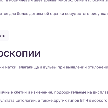
т в коричневый цвет зрелый многослойный плоский эп
ется для более детальной оценки сосудистого рисунка
аты
оскопии
и матки, влагалища и вульвы при выявлении отклонен
ипичные клетки и изменения, подозрительные на диспла
зультата цитологии, а также других типов ВПЧ высоког