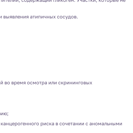
ителий, содержащий гликоген. Участки, которые не
 и выявления атипичных сосудов.
ий во время осмотра или скрининговых
зию;
о канцерогенного риска в сочетании с аномальными