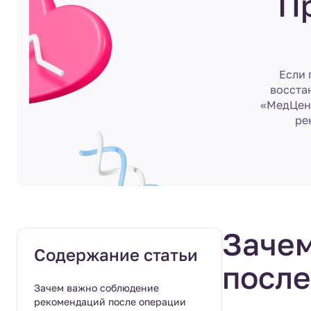
П
Если 
восста
«МедЦент
ре
Заче
Содержание статьи
после
Зачем важно соблюдение
рекомендаций после операции