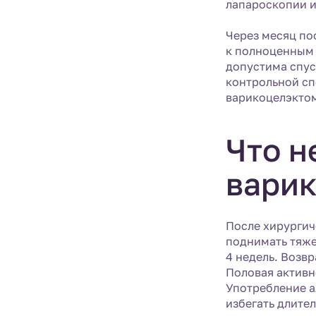
лапароскопии и
Через месяц по
к полноценным 
допустима спус
контрольной сп
варикоцелэкто
Что н
вари
После хирургич
поднимать тяже
4 недель. Возв
Половая активн
Употребление а
избегать длите