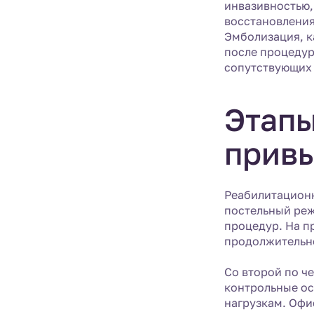
инвазивностью,
восстановления
Эмболизация, к
после процедур
сопутствующих 
Этапы
прив
Реабилитационн
постельный реж
процедур. На п
продолжительно
Со второй по ч
контрольные ос
нагрузкам. Офи