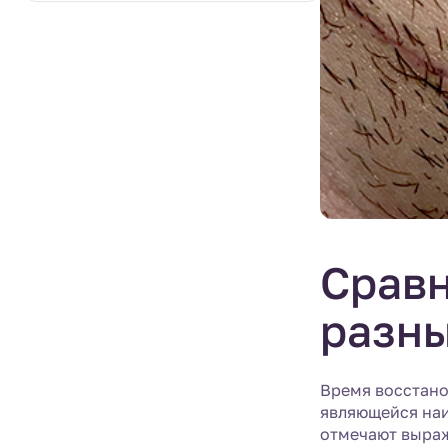
Сравн
разны
Время восстано
являющейся наи
отмечают выраж