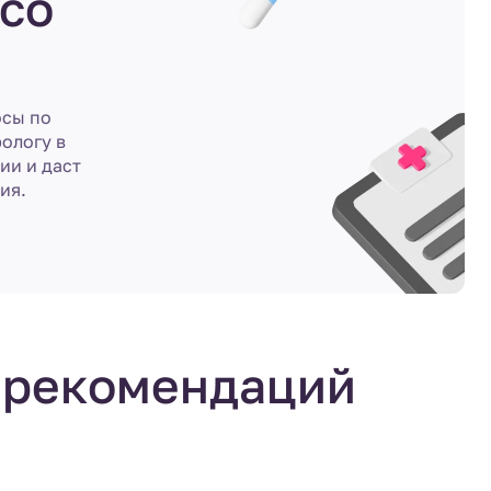
со
осы по
ологу в
ии и даст
ия.
 рекомендаций