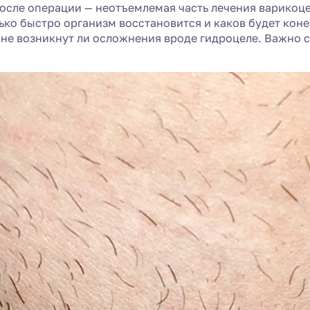
осле операции — неотъемлемая часть лечения варикоце
ько быстро организм восстановится и каков будет коне
 не возникнут ли осложнения вроде гидроцеле. Важно 