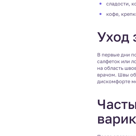
сладости, к
кофе, крепк
Уход 
В первые дни п
салфеток или л
на область шво
врачом. Швы о
дискомфорте мо
Часты
вари