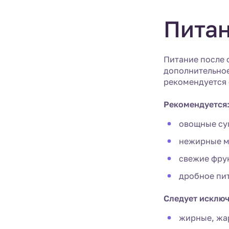
Питан
Питание после 
дополнительное
рекомендуется
Рекомендуется
овощные суп
нежирные м
свежие фру
дробное пит
Следует исключ
жирные, жа