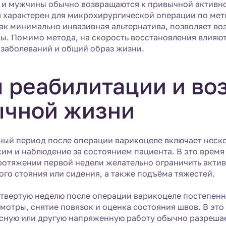
 и мужчины обычно возвращаются к привычной активнос
 характерен для микрохирургической операции по мето
ак минимально инвазивная альтернатива, позволяет во
ы. Помимо метода, на скорость восстановления влияют
заболеваний и общий образ жизни.
 реабилитации и во
ычной жизни
ый период после операции варикоцеле включает неско
им и наблюдение за состоянием пациента. В это время 
ротяжении первой недели желательно ограничить активн
го стояния или сидения, а также подъёма тяжестей.
етвертую неделю после операции варикоцеле постепен
мотры, снятие повязок и оценка состояния швов. В э
сную или другую напряженную работу обычно разрешает