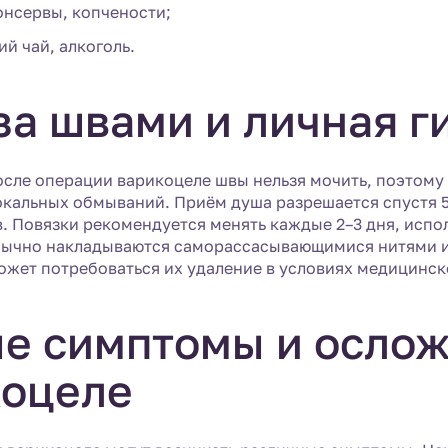
онсервы, копчености;
ий чай, алкоголь.
за швами и личная г
осле операции варикоцеле швы нельзя мочить, поэтом
окальных обмываний. Приём душа разрешается спустя 5
в. Повязки рекомендуется менять каждые 2–3 дня, испо
бычно накладываются саморассасывающимися нитями и
жет потребоваться их удаление в условиях медицинск
е симптомы и ослож
коцеле