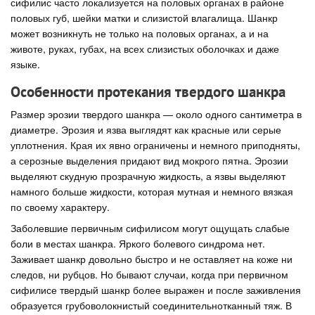
сифилис часто локализуется на половых органах в районе
половых губ, шейки матки и слизистой влагалища. Шанкр
может возникнуть не только на половых органах, а и на
животе, руках, губах, на всех слизистых оболочках и даже
языке.
Особенности протекания твердого шанкра
Размер эрозии твердого шанкра — около одного сантиметра в
диаметре. Эрозия и язва выглядят как красные или серые
уплотнения. Края их явно ограничены и немного приподняты,
а серозные выделения придают вид мокрого пятна. Эрозии
выделяют скудную прозрачную жидкость, а язвы выделяют
намного больше жидкости, которая мутная и немного вязкая
по своему характеру.
Заболевшие первичным сифилисом могут ощущать слабые
боли в местах шанкра. Яркого болевого синдрома нет.
Заживает шанкр довольно быстро и не оставляет на коже ни
следов, ни рубцов. Но бывают случаи, когда при первичном
сифилисе твердый шанкр более выражен и после заживления
образуется грубоволокнистый соединительнотканный тяж. В