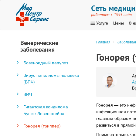
Сеть медици
работаем с 1995 года
menu
Услуги
Цены
О н
Венерические
Главная
Заболеван
заболевания
Гонорея 
Бовеноидный папулез
Вирус папилломы человека
А
(ВПЧ)
А
Вр
ВИЧ
Гонорея — это инф
Гигантская кондилома
инфекционная патол
Бушке-Левенштейна
главным образом п
развиться в прямой 
Гонорея (триппер)
Примечательно, чт