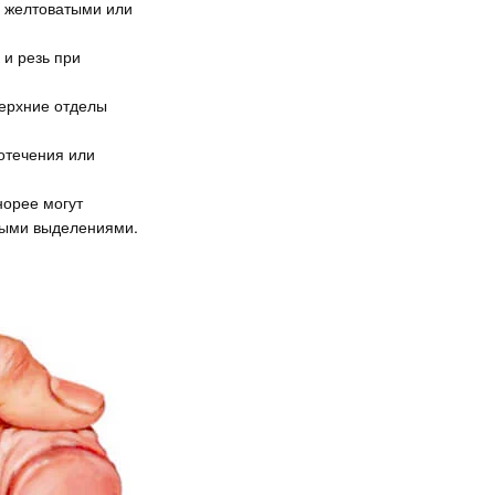
 желтоватыми или
и резь при
верхние отделы
отечения или
норее могут
ными выделениями.