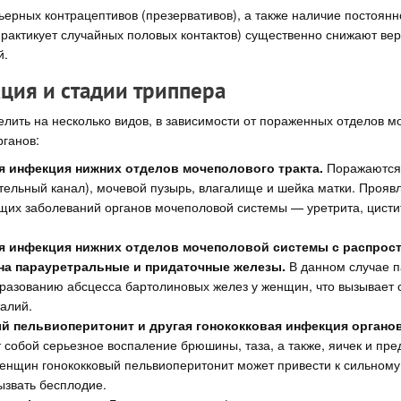
ерных контрацептивов (презервативов), а также наличие постоянн
практикует случайных половых контактов) существенно снижают ве
й.
ция и стадии триппера
лить на несколько видов, в зависимости от пораженных отделов 
рганов:
я инфекция нижних отделов мочеполового тракта.
Поражаются
тельный канал), мочевой пузырь, влагалище и шейка матки. Проявл
щих заболеваний органов мочеполовой системы — уретрита, цистит
я инфекция нижних отделов мочеполовой системы с распрос
на парауретральные и придаточные железы.
В данном случае п
бразованию абсцесса бартолиновых желез у женщин, что вызывает 
талий.
й пельвиоперитонит и другая гонококковая инфекция органов
 собой серьезное воспаление брюшины, таза, а также, яичек и пр
женщин гонококковый пельвиоперитонит может привести к сильном
ызвать бесплодие.