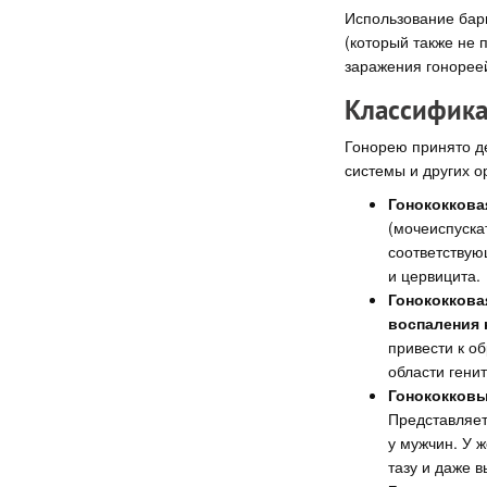
Использование барь
(который также не 
заражения гонорее
Классифика
Гонорею принято де
системы и других о
Гонококкова
(мочеиспуска
соответствую
и цервицита.
Гонококкова
воспаления 
привести к о
области гени
Гонококковы
Представляет
у мужчин. У 
тазу и даже в