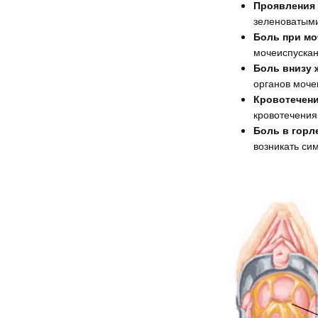
Проявления 
зеленоватыми
Боль при мо
мочеиспускан
Боль внизу 
органов моче
Кровотечени
кровотечения
Боль в горл
возникать си