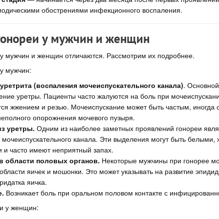
иодическими обострениями инфекционного воспаления.
онореи у мужчин и женщин
у мужчин и женщин отличаются. Рассмотрим их подробнее.
у мужчин:
уретрита (воспаления мочеиспускательного канала)
. Основной
ение уретры. Пациенты часто жалуются на боль при мочеиспускани
ся жжением и резью. Мочеиспускание может быть частым, иногда 
еполного опорожнения мочевого пузыря.
з уретры.
Одним из наиболее заметных проявлений гонореи явля
 мочеиспускательного канала. Эти выделения могут быть белыми,
 и часто имеют неприятный запах.
 в области половых органов.
Некоторые мужчины при гонорее мо
в области яичек и мошонки. Это может указывать на развитие эпиди
ридатка яичка.
.
Возникает боль при оральном половом контакте с инфицирован
и у женщин: