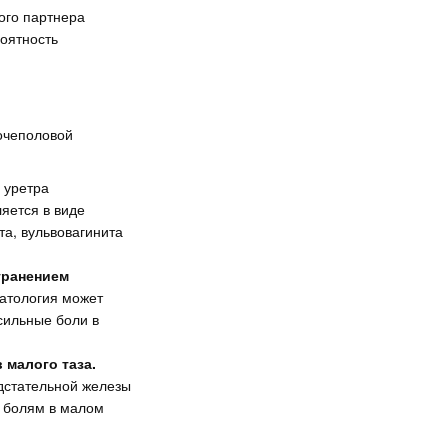
ого партнера
роятность
мочеполовой
 уретра
яется в виде
а, вульвовагинита
транением
атология может
сильные боли в
 малого таза.
едстательной железы
у болям в малом