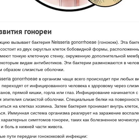
звития гонореи
цию вызывает бактерия Neisseria gonorrhoeae (гонококк). Эта бак
ь состоит из двух округлых клеток бобовидной формы, расположенн
имеют тонкую клеточную стенку, окруженную дополнительной мембр
екоторым видам антибиотиков. Эти бактерии размножаются в чело
м образом слизистые оболочки.
seria gonorrhoeae в организм чаще всего происходит при любых в
и переходят от инфицированного человека к здоровому через слиз
анов, прямой кишки, горла или глаз. Инфицирование начинается 
ам эпителия слизистой оболочки. Специальные белки на поверхност
иться на клетках хозяина. Затем бактерия проникает внутрь клеток,
ся. Иммунная система организма реагирует на заражение воспале
 характерных симптомов гонореи, таких как болезненное мочеиспу
 и боль в нижней части живота.
ые пути передачи гонококковой инфекции: