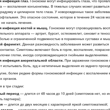
я инфекция глаз.
Гонококки могут инфицировать глаза, что проявл
а — воспаления конъюнктивы. В тяжелых случаях может развиться
адужку и цилиарное тело глаза. У новорожденных такое заболеван
 офтальмия. Это опасное состояние, которое в течение 24 часов мо
 не начать лечение.
я инфекция костей и мышц.
Гонококки могут спровоцировать вос
тельного аппарата — артрит, бурсит, остеомиелит, синовит и тенос
болью и ограниченной подвижностью в пораженных суставах и мы
й фарингит.
Данная разновидность заболевания может развиться
контактах. Симптомы включают боль в горле, воспаление, покрасне
олочки глотки, иногда сопровождающиеся гнойными выделениями.
я инфекция аноректальной области.
При заражении гонококком 
т испытывать боль, зуд и нетипичные выделения из заднего проход
гие, более редкие формы гонококковой инфекции с воспалением м
их органов.
я в три стадии:
ный период
— длится от 48 часов до 10 дней (симптомов нет, но
ть партнера);
ия
— длится до двух месяцев с характерной яркой симптоматикой;
 стадия
— начинается через два месяца после первых проявлений