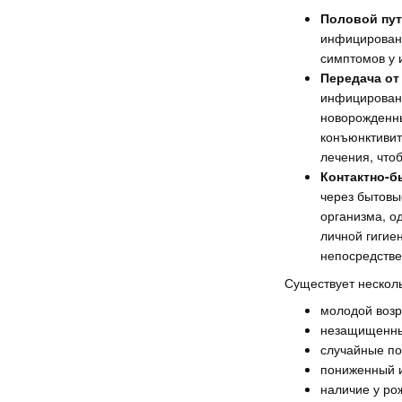
Половой пут
инфицированн
симптомов у 
Передача от
инфицированн
новорожденны
конъюнктивит
лечения, что
Контактно-б
через бытовы
организма, о
личной гигие
непосредстве
Существует несколь
молодой возра
незащищенны
случайные по
пониженный 
наличие у ро