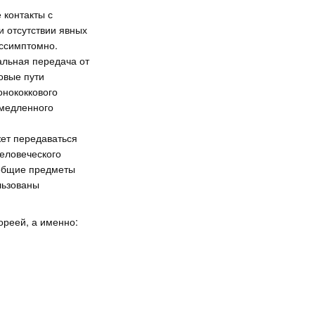
контакты с
 отсутствии явных
ессимптомно.
альная передача от
овые пути
онококкового
емедленного
ет передаваться
человеческого
 общие предметы
льзованы
ореей, а именно: