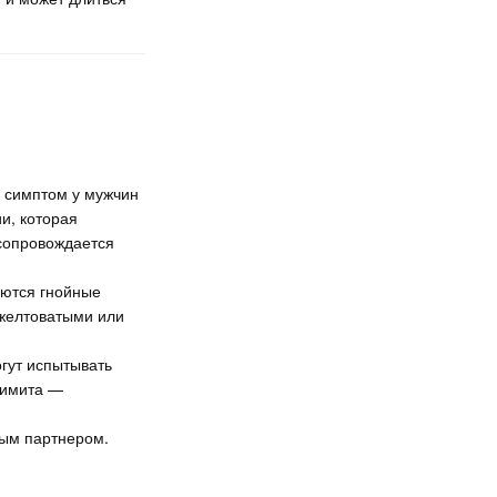
 симптом у мужчин
и, которая
сопровождается
ются гнойные
 желтоватыми или
гут испытывать
димита —
ным партнером.