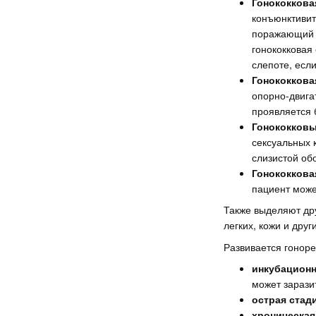
Гонококкова
конъюнктивит
поражающий р
гонококковая
слепоте, если
Гонококкова
опорно-двига
проявляется 
Гонококковы
сексуальных 
слизистой об
Гонококкова
пациент може
Также выделяют дру
легких, кожи и друг
Развивается гоноре
инкубацион
может зарази
острая стад
хроническая