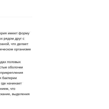
терия имеет форму
ых рядом друг с
аной, что делает
веческом организме
идах половых
истые оболочки
с прикрепления
и бактерии
 где начинает
нием, что
скание, выделения