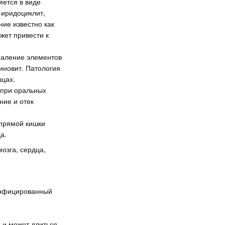
яется в виде
 иридоциклит,
ие известно как
жет привести к
паление элементов
иновит. Патология
шцах.
 при оральных
ние и отек
прямой кишки
а.
озга, сердца,
 инфицированный
 и может длиться