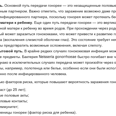
ь.
Основной путь передачи гонореи — это незащищенные половые 
ым партнером. Важно отметить, что заражение возможно даже при
инфицированного партнера, поскольку гонорея может протекать б
 матери к ребенку
. Еще один путь передачи гонореи — это вертик
ой матери к ребенку во время родов. При прохождении через род
й может заразиться гонококками, что может привести к развитию г
а (воспаления слизистой оболочки глаз). Это состояние требует н
бы предотвратить возможные осложнения, включая слепоту.
ытовой путь.
В крайне редких случаях гонококковая инфекция мож
е предметы. Бактерия Neisseria gonorrhoeae быстро погибает вне 
днако в исключительных случаях передача может произойти через
ны, например, полотенца или белье, особенно если они были испо
нно после инфицированного человека.
ко факторов риска, которые повышают вероятность заражения гон
ст (до 25 лет);
е половые акты;
ловые контакты;
иммунитет;
женицы гонореи (фактор риска для ребенка).