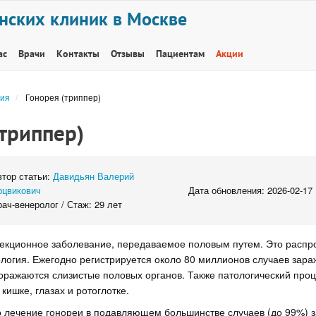
нских клиник в Москве
ас
Врачи
Контакты
Отзывы
Пациентам
Акции
ия
Гонорея (триппер)
(триппер)
втор статьи:
Давидьян Валерий
рцвикович
Дата обновления: 2026-02-17
ач-венеролог / Стаж: 29 лет
екционное заболевание, передаваемое половым путем. Это распр
огия. Ежегодно регистрируется около 80 миллионов случаев зара
оражаются слизистые половых органов. Также патологический про
кишке, глазах и ротоглотке.
о лечение гонореи в подавляющем большинстве случаев (до 99%) з