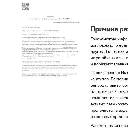
Причина ра
Гонококковую инфек
диплококка, то ест
другом. Гонококки 
их устойчивыми к н
и поражают главны
Проникновение Neis
контактов. Бактери
репродуктивных орг
гонококков к клетк
помогают ей закреп
активно размножать
проявляется в виде
из половых органов
Рассмотрим основн