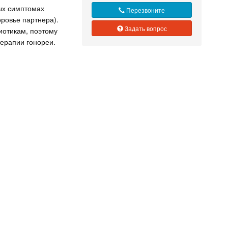
ых симптомах
Перезвоните
оровье партнера).
Задать вопрос
иотикам, поэтому
ерапии гонореи.