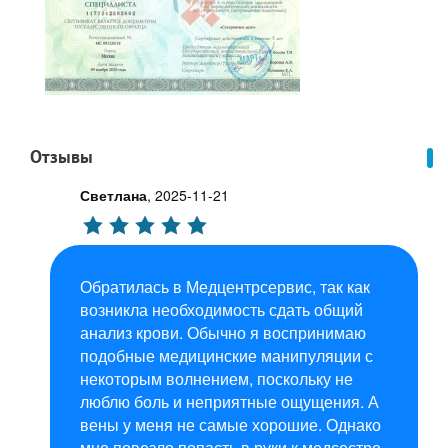
Отзывы
Светлана
,
2025-11-21
Обратилась в Медцентрсервис, так как
возникла необходимость сдать общий
анализ крови. Обычно я воспринимаю
подобные медицинские манипуляции с
некоторым волнением, поскольку не
люблю боль и неприятные ощущения. А
вены у меня не самые хорошие. Однако
мне повезло попасть в руки к медсестре