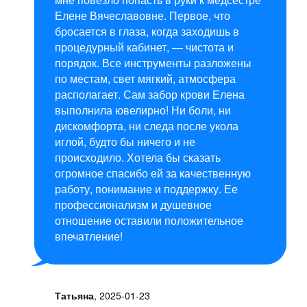
Елене Вячеславовне. Первое, что
бросается в глаза, когда заходишь в
процедурный кабинет, — чистота и
порядок. Все инструменты разложены
по местам, свет мягкий, атмосфера
располагает. Сам забор крови Елена
выполнила ювелирно! Ни боли, ни
дискомфорта, ни следа после укола
иглой, будто бы ничего и не
происходило. Хотела бы сказать
огромное спасибо ей за качественную
работу, понимание и поддержку. Ее
профессионализм и душевное
отношение оставили положительное
впечатление!
Татьяна
,
2025-01-23