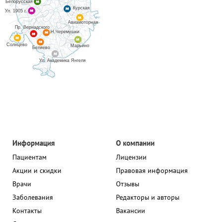
Белорусская
Курская
Ул. 1905 г.
Авиамоторная
Пр. Вернадского
Н.Черемушки
Солнцево
Марьино
Беляево
Ул. Академика Янгеля
Информация
О компании
Пациентам
Лицензии
Акции и скидки
Правовая информация
Врачи
Отзывы
Заболевания
Редакторы и авторы
Контакты
Вакансии