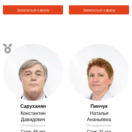
Записаться к врачу
Записаться к врачу
Саруханян
Пинчук
Константин
Наталья
Давидович
Ананьевна
Отоларинголог
Отоларинголог
Стаж: 49 лет
Стаж: 31 год