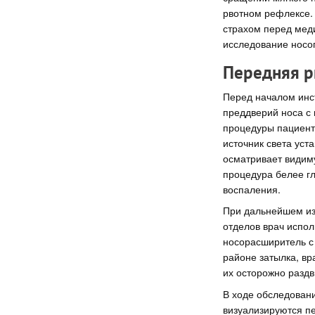
рвотном рефлексе. 
страхом перед мед
исследование носог
Передняя р
Перед началом инс
преддверий носа с 
процедуры пациент
источник света уст
осматривает видим
процедура белее гл
воспаления.
При дальнейшем изу
отделов врач испол
носорасширитель с 
районе затылка, вр
их осторожно раздв
В ходе обследовани
визуализируются пе