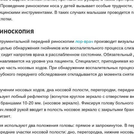
Проведение риноскопии носа у детей вызывает особые трудности,
ицинскими инструментами. В таких случаях малышам проводится 
лотки.
иноскопия
трументальной передней риноскопии
лор-врач
производит визуаль
целью обнаружения гнойников или воспалительного процесса слиз
 сидит напротив врача в расслабленном состоянии. Обязательный
анавливается на уровне уха пациента. Специалист, приподнимая ко
ую часть носовых ходов. При обнаружении воспалительных процес
убокого переднего обследования откладывается до момента сняти
чении носовых ходов, дна носовой полости, перегородки, передни
ьзует лобный рефлектор (вогнутое круглое зеркало с отверстием вн
браншами 10-20 мм. (носовое зеркало). Фиксируя голову больного
ач левой рукой вводит в полость носовое зеркало с закрытыми бра
игает.
я используют два положения головы: прямое и запрокинутое. В пе
редние участки носовой полости: дно, перегородка, нижние носов