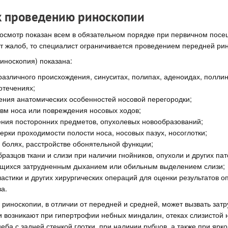
к проведению риноскопии
осмотр показан всем в обязательном порядке при первичном посе
т жалоб, то специалист ограничивается проведением передней ри
иноскопия) показана:
различного происхождения, синуситах, полипах, аденоидах, поллин
отечениях;
ения анатомических особенностей носовой перегородки;
авм носа или повреждения носовых ходов;
ния посторонних предметов, опухолевых новообразований;
ерки проходимости полости носа, носовых пазух, носоглотки;
 болях, расстройстве обонятельной функции;
разцов ткани и слизи при наличии гнойников, опухоли и других пат
щихся затрудненным дыханием или обильным выделением слизи;
астики и других хирургических операций для оценки результатов о
а.
риноскопии, в отличии от передней и средней, может вызвать зат
 возникают при гипертрофии небных миндалин, отеках слизистой н
еба с задней стенкой глотки, при наличии рубцов, а также при яр