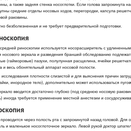
ны, а также задняя стенка носоглотки. Если голова запрокинута на
пны средние отделы носовых ходов, перегородки, капсула решетча
овой раковины.
но безболезненная и не требует предварительной подготовки.
носкопия
 средней риноскопии используется носорасширитель с удлиненны
я носового зеркала и разведения браншей обследованию подлежат
ые (гайморовые) пазухи, полулунная расщелина, ячейки решетчато
а и весь обонятельный аппарат носовой полости.
 исследования плотности слизистой и для выяснения причин затр
пайки, инородное тело), дополнительно может использоваться пугов
 зеркало вводится достаточно глубоко (под среднюю носовую ракови
) иногда требуется применение местной анестезии и сосудосужив
оскопия
проводится через полость рта с запрокинутой назад головой. Для 
ль и маленькое носоглоточное зеркало. Левой рукой доктор шпат