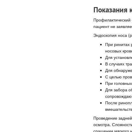
Показания 
Профилактический 
пациент не заявляе
Эндоскопия носа (р
При ринитах 
носовых кров
Для установл
В случаях тр
Для обнаруже
С целью пров
При головных
Для забора об
сопровождаю
После ринопл
вмешательств
Проведение задней 
осмотра. Сложности
сращении мягкого н