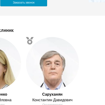
клиник
енко
Саруханян
йловна
Константин
Давидович
олог
Отоларинголог