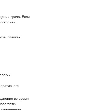
щении врача. Если
носкопией.
озе, спайках,
ологий,
перативного
руднение во время
осоглотки,
ко выраженном