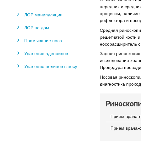
передних и средних
процессы, наличие 
ЛОР манипуляции
рефлектора и носо
ЛОР на дом
Средняя риноскопия
решетчатой кости и
Промывание носа
носорасширитель с
Удаление аденоидов
Задняя риноскопия 
исследования хоаны
Удаление полипов в носу
Процедура проводи
Носовая риноскопи
диагностика проход
Риноскопи
Прием врача-о
Прием врача-о