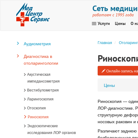
Сеть медици
работаем с 1995 года
menu
Услуги
Цены
О н
Главная
Отоларинг
Аудиометрия
Риноскоп
Диагностика в
отоларингологии
Онлайн-запись на
Акустическая
импедансометрия
Цены
Вестибулометрия
Ларингоскопия
Риноскопия — один
ЛОР-диагностике. Р
Отоскопия
структурную дефор
Риноскопия
носовых раковин и 
Эндоскопические
Различают заднюю 
исследования ЛОР органов
безболезненная пр