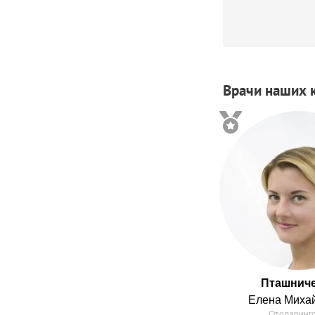
Врачи наших 
Пташнич
Елена
Миха
Отоларинг