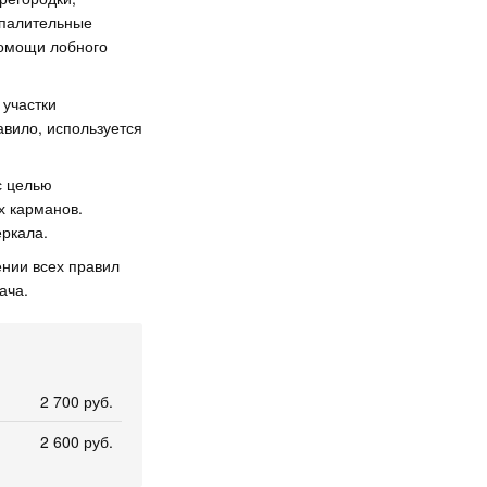
спалительные
помощи лобного
 участки
авило, используется
с целью
х карманов.
ркала.
нии всех правил
ача.
2 700 руб.
2 600 руб.