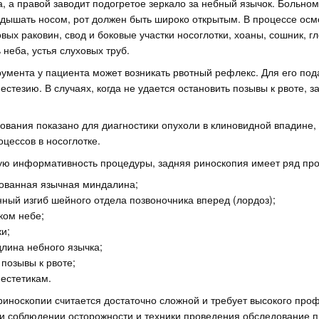
а, а правой заводит подогретое зеркало за небный язычок. Больно
 дышать носом, рот должен быть широко открытым. В процессе ос
вых раковин, свод и боковые участки носоглотки, хоаны, сошник, г
 неба, устья слуховых труб.
румента у пациента может возникать рвотный рефлекс. Для его по
стезию. В случаях, когда не удается остановить позывы к рвоте, 
вания показано для диагностики опухоли в клиновидной впадине, 
цессов в носоглотке.
ую информативность процедуры, задняя риноскопия имеет ряд про
ованная язычная миндалина;
ный изгиб шейного отдела позвоночника вперед (лордоз);
ком небе;
и;
лина небного язычка;
позывы к рвоте;
нестетикам.
риноскопии считается достаточно сложной и требует высокого пр
и соблюдении осторожности и техники проведения обследование п