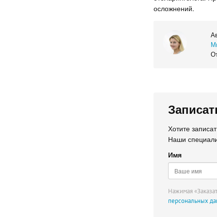
осложнений.
А
М
От
Записат
Хотите записа
Наши специали
Имя
Нажимая «Заказат
персональных д