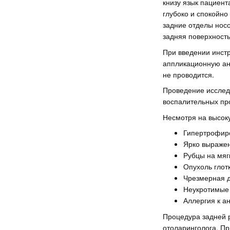
книзу язык пациент
глубоко и спокойно
задние отделы носо
задняя поверхность
При введении инст
аппликационную ане
не проводится.
Проведение исследо
воспалительных про
Несмотря на высок
Гипертрофир
Ярко выражен
Рубцы на мяг
Опухоль глотк
Чрезмерная д
Неукротимые 
Аллергия к а
Процедура задней 
отоларинголога. Пр