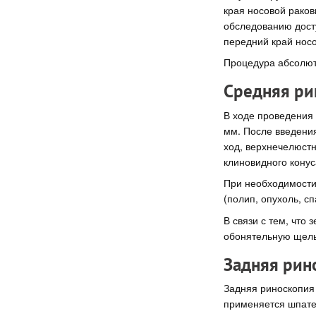
края носовой ракови
обследованию досту
передний край нос
Процедура абсолют
Средняя ри
В ходе проведения
мм. После введени
ход, верхнечелюстн
клиновидного конус
При необходимости
(полип, опухоль, с
В связи с тем, что
обонятельную щель
Задняя рин
Задняя риноскопия 
применяется шпате