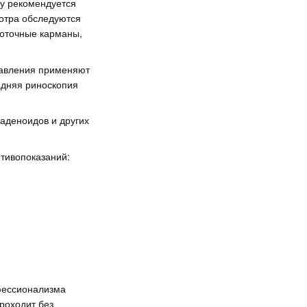
му рекомендуется
мотра обследуются
лоточные карманы,
давления применяют
задняя риноскопия
аденоидов и других
тивопоказаний:
офессионализма
роходит без