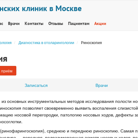
нских клиник в Москве
ас
Врачи
Контакты
Отзывы
Пациентам
Акции
ология
Диагностика в отоларингологии
Риноскопия
ия
 приём
Записаться
Врачи
 из основных инструментальных методов исследования полости но
иноскопия позволяет своевременно выявить воспаления слизистой
мацию носовой перегородки, патологию носовых ходов, дефекты з
носоглотки.
(ринофарингоскопия), среднюю и переднюю риноскопию. Самая п
оцедура — передняя, подразумевающая осмотр носовых ходов, пе