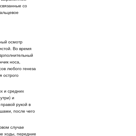
 связанные со
пальцевое
ный осмотр
истой. Во время
 дополнительный
нчик носа,
сов любого генеза
я острого
х и средних
утри) и
 правой рукой в
ншами, после чего
рвом случае
ые ходы, передние