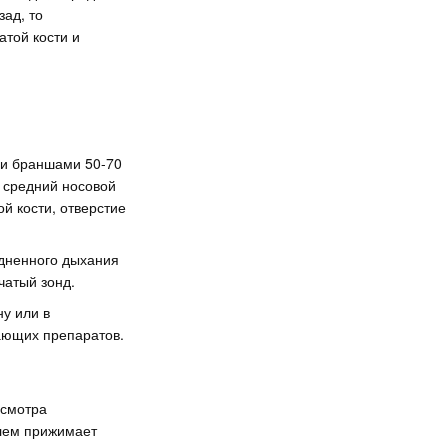
зад, то
той кости и
ми браншами 50-70
 средний носовой
й кости, отверстие
удненного дыхания
чатый зонд.
ну или в
ающих препаратов.
осмотра
елем прижимает