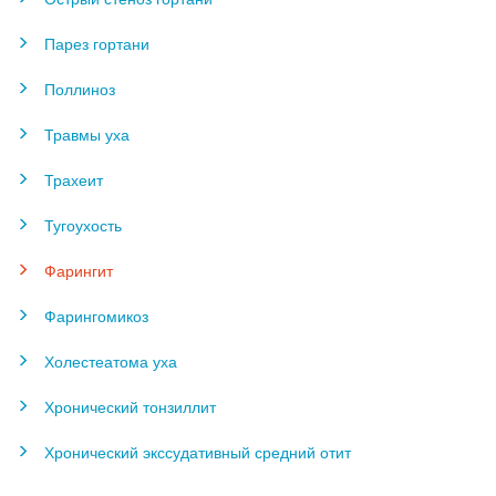
Парез гортани
Поллиноз
Травмы уха
Трахеит
Тугоухость
Фарингит
Фарингомикоз
Холестеатома уха
Хронический тонзиллит
Хронический экссудативный средний отит