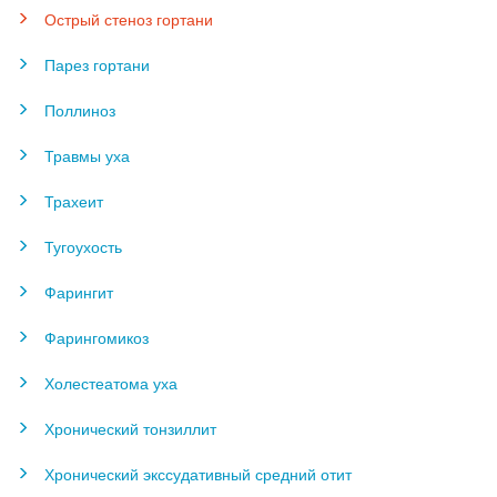
Острый стеноз гортани
Парез гортани
Поллиноз
Травмы уха
Трахеит
Тугоухость
Фарингит
Фарингомикоз
Холестеатома уха
Хронический тонзиллит
Хронический экссудативный средний отит