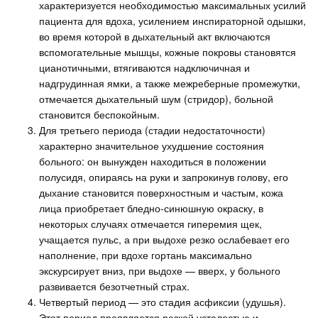
характеризуется необходимостью максимальных усилий
пациента для вдоха, усилением инспираторной одышки,
во время которой в дыхательный акт включаются
вспомогательные мышцы, кожные покровы становятся
цианотичными, втягиваются надключичная и
надгрудинная ямки, а также межреберные промежутки,
отмечается дыхательный шум (стридор), больной
становится беспокойным.
Для третьего периода (стадии недостаточности)
характерно значительное ухудшение состояния
больного: он вынужден находиться в положении
полусидя, опираясь на руки и запрокинув голову, его
дыхание становится поверхностным и частым, кожа
лица приобретает бледно-синюшную окраску, в
некоторых случаях отмечается гиперемия щек,
учащается пульс, а при выдохе резко ослабевает его
наполнение, при вдохе гортань максимально
экскурсирует вниз, при выдохе — вверх, у больного
развивается безотчетный страх.
Четвертый период — это стадия асфиксии (удушья).
Этот период проявляется резкой усталостью и