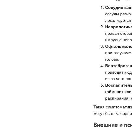
Сосудистые 
сосуды резко
локализуется 
Неврологиче
правая сторо
импульс непо
Офтальмолог
при глаукоме
голове.
Вертеброген
приводят к с
из-за чего па
Воспалитель
гайморит или
распирания, 
Такая симптоматик
могут быть как одн
Внешние и пс