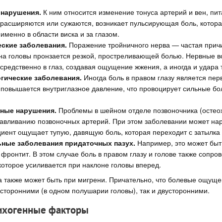
нарушения.
К ним относится изменение тонуса артерий и вен, пит
 расширяются или сужаются, возникает пульсирующая боль, котора
именно в области виска и за глазом.
ские заболевания.
Поражение тройничного нерва — частая причин
на головы пронзается резкой, простреливающей болью. Нервные 
средственно в глаз, создавая ощущение жжения, а иногда и удара 
ические заболевания.
Иногда боль в правом глазу является пер
 повышается внутриглазное давление, что провоцирует сильные б
ные нарушения.
Проблемы в шейном отделе позвоночника (остеох
давливанию позвоночных артерий. При этом заболевании может нар
циент ощущает тупую, давящую боль, которая переходит с затылка 
ные заболевания придаточных пазух.
Например, это может быт
 фронтит. В этом случае боль в правом глазу и голове также сопро
которое усиливается при наклоне головы вперед.
а также может быть при мигрени. Причательно, что болевые ощуще
осторонними (в одном полушарии головы), так и двусторонними.
ихогенные факторы