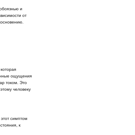
тобоязнью и
ависимости от
косновению.
 которая
ненные ощущения
ар током. Это
оэтому человеку
 этот симптом
стояния, к