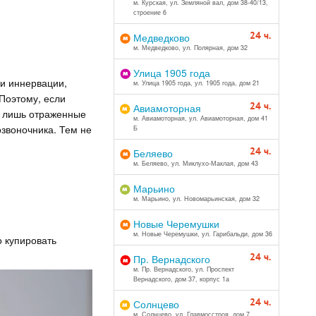
м. Курская, ул. Земляной вал, дом 38-40/13,
строение 6
24 ч.
Медведково
м. Медведково, ул. Полярная, дом 32
Улица 1905 года
 и иннервации,
м. Улица 1905 года, ул. 1905 года, дом 21
 Поэтому, если
24 ч.
Авиамоторная
то лишь отраженные
м. Авиамоторная, ул. Авиамоторная, дом 41
звоночника. Тем не
Б
24 ч.
Беляево
м. Беляево, ул. Миклухо-Маклая, дом 43
Марьино
м. Марьино, ул. Новомарьинская, дом 32
Новые Черемушки
м. Новые Черемушки, ул. Гарибальди, дом 36
 купировать
24 ч.
Пр. Вернадского
м. Пр. Вернадского, ул. Проспект
Вернадского, дом 37, корпус 1а
24 ч.
Солнцево
м. Солнцево, ул. Главмосстроя, дом 7