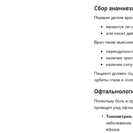
Сбор анамнез
Первым делом врач
является ли 
или носит да
Врач также выясняе
периодичност
наличие тригг
наличие сопу
Пациент должен по
орбиты глаза и гол
Офтальмологи
Поскольку боль в п
проводят ряд офтал
Тонометрия.
заболевание, 
яблока.