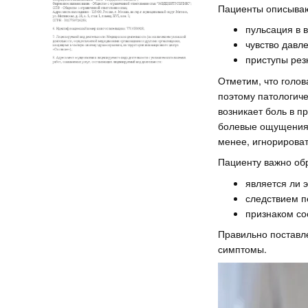
Пациенты описываю
пульсация в в
чувство давл
приступы рез
Отметим, что голов
поэтому патологиче
возникает боль в п
болевые ощущения,
менее, игнорироват
Пациенту важно обр
является ли 
следствием п
признаком со
Правильно поставл
симптомы.