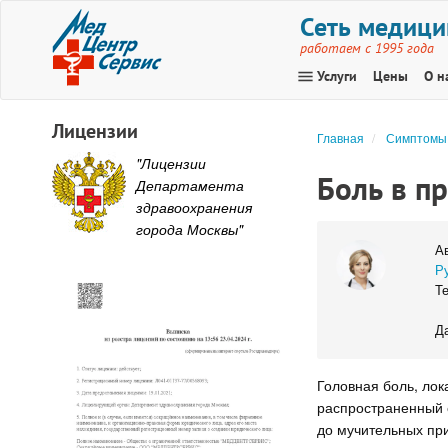
Сеть медици
работаем с 1995 года
menu
Услуги
Цены
О н
Лицензии
Главная
Симптомы
"Лицензии
Боль в п
Департамента
здравоохранения
города Москвы"
А
Р
Те
Да
Головная боль, ло
распространенный 
до мучительных при