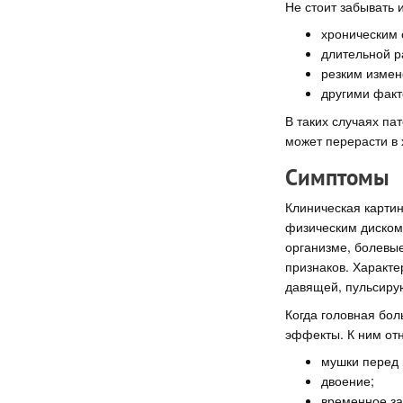
Не стоит забывать 
хроническим 
длительной р
резким измен
другими факт
В таких случаях па
может перерасти в 
Симптомы
Клиническая карти
физическим дискомф
организме, болевы
признаков. Характ
давящей, пульсиру
Когда головная бол
эффекты. К ним отн
мушки перед 
двоение;
временное за