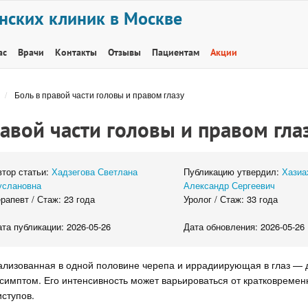
нских клиник в Москве
ас
Врачи
Контакты
Отзывы
Пациентам
Акции
Боль в правой части головы и правом глазу
равой части головы и правом гла
втор статьи:
Хадзегова Светлана
Публикацию утвердил:
Хазиа
услановна
Александр Сергеевич
рапевт / Стаж: 23 года
Уролог / Стаж: 33 года
та публикации: 2026-05-26
Дата обновления: 2026-05-26
кализованная в одной половине черепа и иррадиирующая в глаз — 
симптом. Его интенсивность может варьироваться от кратковреме
ступов.