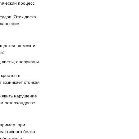
гический процесс
судов. Отек диска
 давление.
щается на мозг и
и:
 кисты, аневризмы
 кроется в
 возникает стойкая
ыявить нарушение
ом остеохондрозе.
пример, при
еактивного белка
необратимых