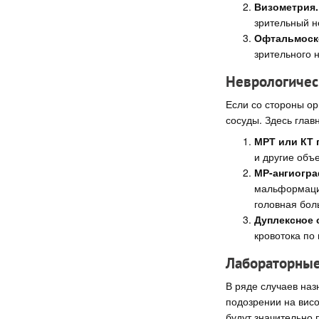
Визометрия.
зрительный н
Офтальмоск
зрительного 
Неврологичес
Если со стороны ор
сосуды. Здесь глав
МРТ или КТ 
и другие объ
МР-ангиогра
мальформация
головная бол
Дуплексное 
кровотока по
Лабораторные
В ряде случаев на
подозрении на висо
будут значительно 