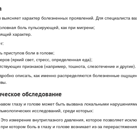
а
 выясняет характер болезненных проявлений. Для специалиста ва
головная боль пульсирующей, как при мигрени;
вящий характер.
т:
ь приступов боли в голове;
еров (яркий свет, стресс, определенная еда);
тствующих признаков (например, тошнота, слезотечение и другие).
дробно описать, как именно распределяются болезненные ощущен
овы.
ческое обследование
равом глазу и голове может быть вызвана локальными нарушениям
ьмологических исследований, среди которых:
Это измерение внутриглазного давления, которое позволяет исклю
при котором боль в глазу и голове возникает из-за перерастяжения