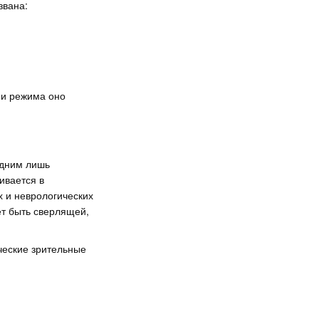
звана:
ии режима оно
одним лишь
ивается в
 и неврологических
т быть сверлящей,
ческие зрительные