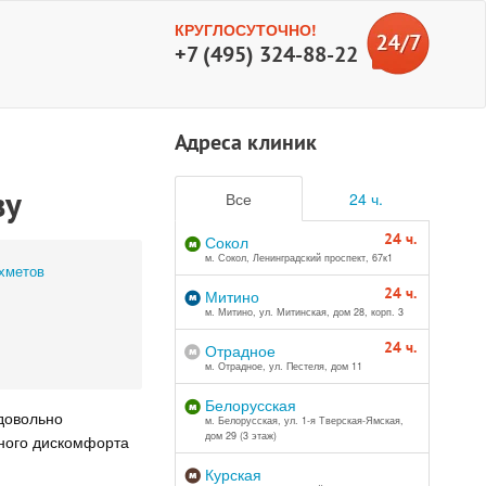
КРУГЛОСУТОЧНО!
+7 (495) 324-88-22
Адреса клиник
зу
Все
24 ч.
24 ч.
Сокол
м. Сокол, Ленинградский проспект, 67к1
хметов
24 ч.
Митино
м. Митино, ул. Митинская, дом 28, корп. 3
24 ч.
Отрадное
м. Отрадное, ул. Пестеля, дом 11
Белорусская
довольно
м. Белорусская, ул. 1-я Тверская-Ямская,
дом 29 (3 этаж)
нного дискомфорта
Курская