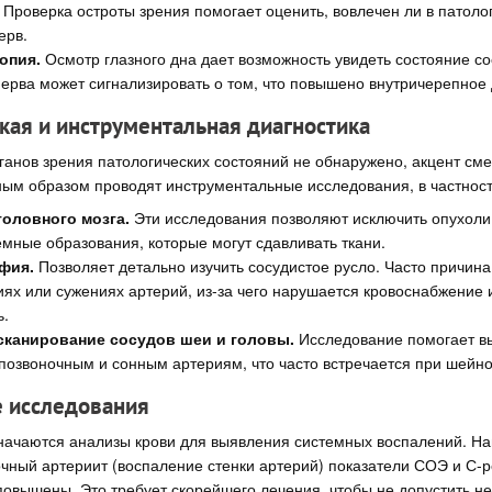
Проверка остроты зрения помогает оценить, вовлечен ли в патоло
ерв.
опия.
Осмотр глазного дна дает возможность увидеть состояние со
нерва может сигнализировать о том, что повышено внутричерепное
кая и инструментальная диагностика
ганов зрения патологических состояний не обнаружено, акцент сме
ным образом проводят инструментальные исследования, в частност
головного мозга.
Эти исследования позволяют исключить опухоли,
емные образования, которые могут сдавливать ткани.
фия.
Позволяет детально изучить сосудистое русло. Часто причина
х или сужениях артерий, из-за чего нарушается кровоснабжение и
ь.
сканирование сосудов шеи и головы.
Исследование помогает в
 позвоночным и сонным артериям, что часто встречается при шейн
 исследования
значаются анализы крови для выявления системных воспалений. На
чный артериит (воспаление стенки артерий) показатели СОЭ и С-р
повышены. Это требует скорейшего лечения, чтобы не допустить 