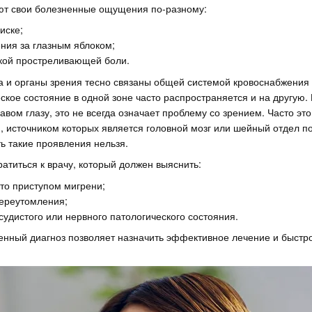
т свои болезненные ощущения по-разному:
иске;
ения за глазным яблоком;
кой простреливающей боли.
а и органы зрения тесно связаны общей системой кровоснабжения
ское состояние в одной зоне часто распространяется и на другую.
равом глазу, это не всегда означает проблему со зрением. Часто э
 источником которых является головной мозг или шейный отдел по
ь такие проявления нельзя.
атиться к врачу, который должен выяснить:
это приступом мигрени;
ереутомления;
судистого или нервного патологического состояния.
енный диагноз позволяет назначить эффективное лечение и быстро