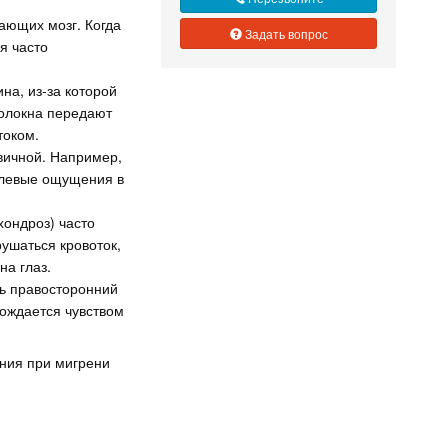
ающих мозг. Когда
Задать вопрос
я часто
а, из-за которой
волокна передают
током.
вичной. Например,
олевые ощущения в
ондроз) часто
ушаться кровоток,
на глаз.
ь правосторонний
вождается чувством
ния при мигрени