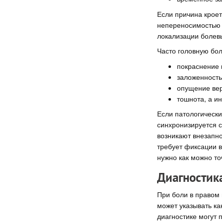
Если причина кроет
непереносимостью р
локализации болевы
Часто головную бо
покраснение 
заложенность
опущение верх
тошнота, а и
Если патологически
синхронизируется 
возникают внезапно
требует фиксации в
нужно как можно то
Диагностик
При боли в правом 
может указывать ка
диагностике могут 