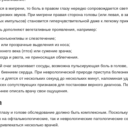
ся в мигрени, то боль в правом глазу нередко сопровождается све
езких звуков. При мигрени правая сторона головы (или левая, в з
х импульсов) становится гиперчувствительной даже к легкому при
ль дополняют вегетативные проявления, например:
конъюнктивы и слезотечение;
 или прозрачные выделения из носа;
него века (птоз) или сужение зрачка;
ногда и рвота, не приносящая облегчения.
й очаг затрагивает сосуды, возможна пульсирующая боль в голове,
с биением сердца. При неврологической природе приступа болез
 и длятся от нескольких секунд до нескольких минут, напоминая уд
сех сопутствующих признаков для постановки верного диагноза. П
чнее описать врачу свои ощущения.
а
глазу и голове обследование должно быть комплексным. Поскольку
к на офтальмологические, так и неврологические патологические со
привлекаться несколько врачей.