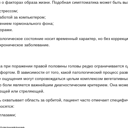
и о факторах образа жизни. Подобная симптоматика может быть вы
стрессом;
аботой за компьютером;
ением гормонального фона;
орами.
тологическое состояние носит временный характер, но без коррекц
хроническое заболевание.
на при поражении правой половины головы редко ограничивается 
ортом. В зависимости от того, какой патологический процесс разв
е ощущения могут сопровождаться целым комплексом вегетативных
ер боли является важнейшим диагностическим критерием. Она може
ющей или стреляющей.
ь охватывает область за орбитой, пациент часто отмечает специфи
осятся:
глазами;
туманивание.