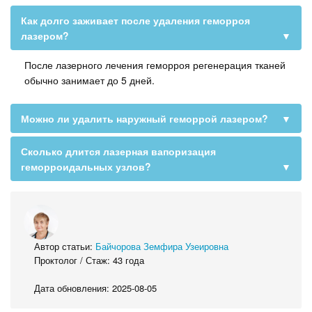
Как долго заживает после удаления геморроя
лазером?
▼
После лазерного лечения геморроя регенерация тканей
обычно занимает до 5 дней.
Можно ли удалить наружный геморрой лазером?
▼
Сколько длится лазерная вапоризация
геморроидальных узлов?
▼
Автор статьи:
Байчорова Земфира Узеировна
Проктолог / Стаж: 43 года
Дата обновления: 2025-08-05