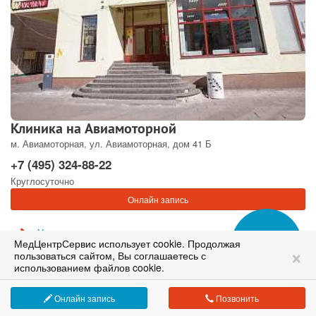
Клиника на Авиамоторной
м. Авиамоторная, ул. Авиамоторная, дом 41 Б
+7 (495) 324-88-22
Круглосуточно
Онлайн запись
Услуги и цены
МедЦентрСервис использует cookie. Продолжая
Сеть медицинских клиник в Москве
Врачи
×
пользоваться сайтом, Вы соглашаетесь с
Отзывы
работаем с 1995 года
использованием файлов cookie.
Онлайн запись
Позвонить