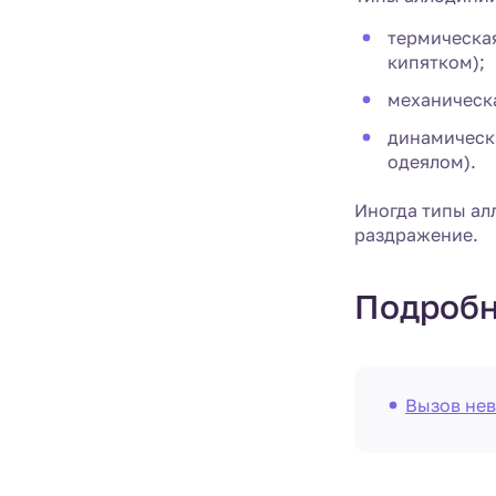
термическая
кипятком);
механическа
динамическ
одеялом).
Иногда типы ал
раздражение.
Подробн
Вызов нев