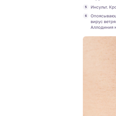
Инсульт. Кр
Опоясывающи
вирус ветря
Аллодиния м