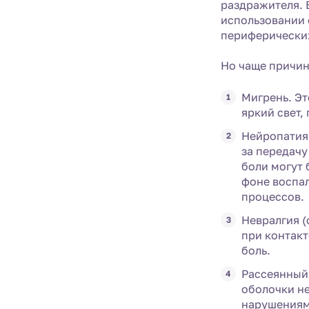
раздражителя. 
использовании 
периферических
Но чаще причин
Мигрень. Эт
яркий свет,
Нейропатия 
за передачу
боли могут
фоне воспа
процессов.
Невралгия (
при контакт
боль.
Рассеянный
оболочки н
нарушениями