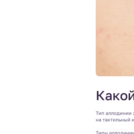
Какой
Тип аллодинии 
на тактильный 
Типы аллодинии