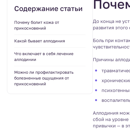
Почем
Содержание статьи
До конца не ус
Почему болит кожа от
развития этого
прикосновений
Боль при конта
Какой бывает аллодиния
чувствительнос
Что включает в себя лечение
Причины аллоди
аллодинии
травматиче
Можно ли профилактировать
болезненные ощущения от
хронически
прикосновений
психогенный
воспалител
Аллодиния може
сбой на уровне
привычки — в э