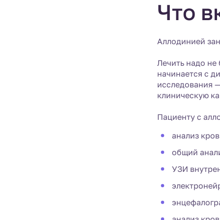
Что в
Аллодинией зан
Лечить надо не
начинается с д
исследования —
клиническую ка
Пациенту с алл
анализ кров
общий анали
УЗИ внутре
электроней
энцефалогр
анализ кров