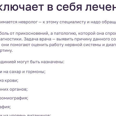
ключает в себя леч
имается невролог — к этому специалисту и надо обра
 боль от прикосновений, а патологию, которой она сп
иагностики. Задача врача — выявить причину данного с
 они помогают оценить работу нервной системы и диаг
ртину.
одинией могут быть назначены:
и на сахар и гормоны;
з крови;
нних органов;
ромиография;
афия;
и на уровень витаминов;