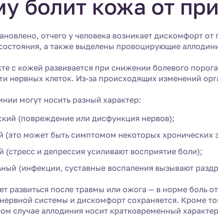
у болит кожа от пр
тановлено, отчего у человека возникает дискомфорт от
 состояния, а также выделены провоцирующие аллодин
кте с кожей развивается при снижении болевого порог
ти нервных клеток. Из-за происходящих изменений орга
нии могут носить разный характер:
ский (повреждение или дисфункция нервов);
й (это может быть симптомом некоторых хронических 
 (стресс и депрессия усиливают восприятие боли);
ьный (инфекции, суставные воспаления вызывают разд
т развиться после травмы или ожога — в норме боль от
 нервной системы и дискомфорт сохраняется. Кроме то
том случае аллодиния носит кратковременный характер