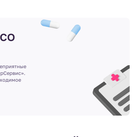
со
неприятные
трСервис».
бходимое