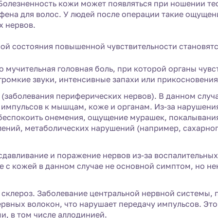
Болезненность кожи может появляться при ношении тес
фена для волос. У людей после операции такие ощущен
 нервов.
ой состояния повышенной чувствительности становятс
о мучительная головная боль, при которой органы чувс
 громкие звуки, интенсивные запахи или прикосновения
(заболевания периферических нервов). В данном случ
 импульсов к мышцам, коже и органам. Из-за нарушени
 беспокоить онемения, ощущение мурашек, покалывания
лений, метаболических нарушений (например, сахарног
сдавливание и поражение нервов из-за воспалительны
е с кожей в данном случае не основной симптом, но н
 склероз. Заболевание центральной нервной системы,
ервных волокон, что нарушает передачу импульсов. Э
, в том числе аллодинией.