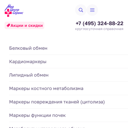
+7 (495) 324-88-22
Акции и скидки
круглосуточная справочная
Альбумин в крови
Биохимические исследования
Белковый обмен
Аллергодиагностика
(Albumin)
Кардиомаркеры
Гематология и система свертывания
Анализы кала
Создан 24.06.25
Обновлен 04.03.2026
Липидный обмен
Гормональные исследования
Анализы крови
Стоимость анализа:
Маркеры костного метаболизма
Иммунологические исследования
475 ₽
Анализы мочи
Маркеры повреждения тканей (цитолиза)
Артикул:
02.08.03.01
Номенклатура МЗ РФ, Приказ №804н:
A09.05.011
Диагностика инфекций
Маркеры функции почек
Взятие биоматериала:
420 ₽
Итоговая стоимость
895 ₽