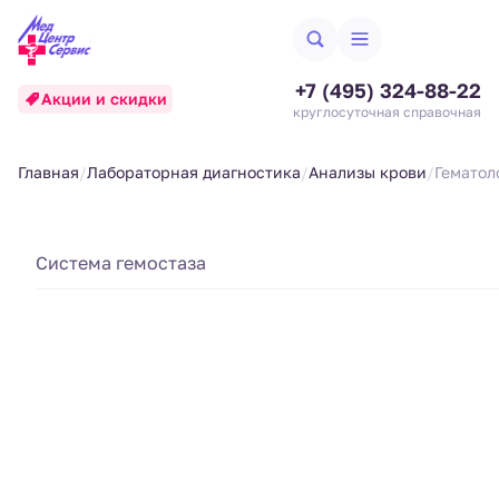
+7 (495) 324-88-22
Акции и скидки
круглосуточная справочная
Главная
Лабораторная диагностика
Анализы крови
Гематол
Анализы крови на
Биохимические исследования
Система гемостаза
Аллергодиагностика
гематологию и
Гематология и система свертывания
Анализы кала
систему свертывания
Гормональные исследования
Анализы крови
Создан 24.09.25
Обновлен 24.09.25
Иммунологические исследования
Список анализов
Клиники
Анализы мочи