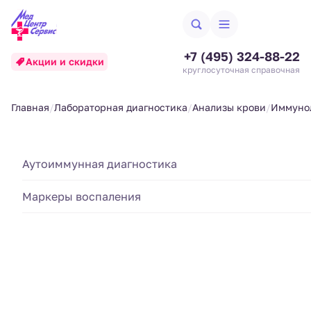
+7 (495) 324-88-22
Акции и скидки
круглосуточная справочная
Главная
Лабораторная диагностика
Анализы крови
Иммунол
Анализы крови на
Биохимические исследования
Аутоиммунная диагностика
Аллергодиагностика
аутоантитела
Гематология и система свертывания
Маркеры воспаления
Анализы кала
Создан 24.09.25
Обновлен 24.09.25
Гормональные исследования
Анализы крови
Список анализов
Клиники
Иммунологические исследования
Анализы мочи
Найти