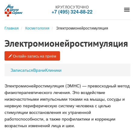
КРУГЛОСУТОЧНО
menu
+7 (495) 324-88-22
Главная
Косметология
Электромионейростимуляция
Электромионейростимуляция
Онлайн-запись на приём
Записаться
Врачи
Клиники
Электромионейростимуляция (ЭМНС) — превосходный метод
физиотерапевтического лечения. Это воздействие
низкочастотными импульсными токами на мышцы, сосуды и
нервную периферическую систему человека с целью
стимуляции восстановления их утраченной
работоспособности, а также профилактики и коррекции
возрастных изменений лица и шеи.