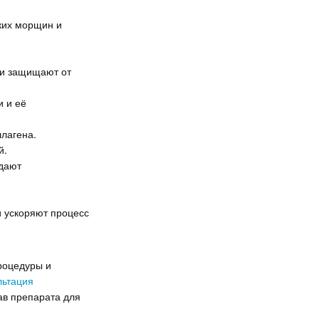
ких морщин и
т и защищают от
и и её
лагена.
й.
адают
 ускоряют процесс
процедуры и
льтация
ав препарата для