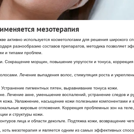
рименяется мезотерапия
ве активно используется косметологами для решения широкого сп
годаря разнообразию составов препаратов, методика позволяет эф
ми и типами проблем.
и. Сокращение морщин, повышение упругости и тонуса, коррекция
олосами. Лечение выпадения волос, стимуляция роста и укреплени
 Устранение пигментных пятен, выравнивание тонуса кожи.
кне. Лечение акне, уменьшение воспалений, устранение следов и р
 кожа. Увлажнение, насыщение кожи полезными компонентами и 
окальные жировые отложения. Коррекция проблемных зон на теле
ции и структуры кожи.
онтуров лица и области декольте. Подтяжка кожи, возвращение чет
о, хоть мезотерапия и является одним из самых эффективных спос