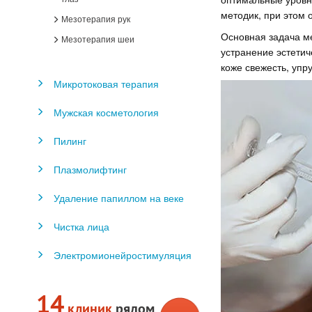
методик, при этом 
Мезотерапия рук
Основная задача м
Мезотерапия шеи
устранение эстетич
коже свежесть, упру
Микротоковая терапия
Мужская косметология
Пилинг
Плазмолифтинг
Удаление папиллом на веке
Чистка лица
Электромионейростимуляция
14
клиник
рядом