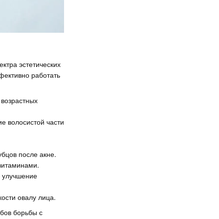
ектра эстетических
фективно работать
 возрастных
е волосистой части
убцов после акне.
витаминами.
, улучшение
кости овалу лица.
обов борьбы с