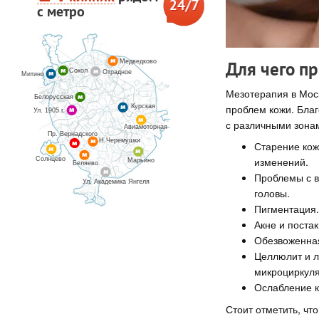
с метро
Медведково
Для чего п
Сокол
Отрадное
Митино
Мезотерапия в Моск
Белорусская
проблем кожи. Бла
Курская
Ул. 1905 г.
с различными зона
Авиамоторная
Пр. Вернадского
Н.Черемушки
Старение кож
изменений.
Солнцево
Марьино
Беляево
Проблемы с в
Ул. Академика Янгеля
головы.
Пигментация.
Акне и поста
Обезвоженная
Целлюлит и л
микроциркуля
Ослабление к
Стоит отметить, чт