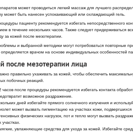
епаратов может проводиться легкий массаж для лучшего распредел
ожу может быть нанесен успокаивающий или охлаждающий гель.
оцедуры пациенту рекомендуется избегать непосредственного конт
ем в течение нескольких часов. Также следует придерживаться в
ду за кожей после мезотерапии.
роблемы и выбранной методики могут потребоваться повторные пр
в определяется врачом на основе индивидуальных особенностей па
ей после мезотерапии лица
ажно правильно ухаживать за кожей, чтобы обеспечить максималь
ных побочных реакций.
2 часов после процедуры рекомендуется избегать контакта обработ
редотвратит возможное раздражение.
скольких дней избегайте прямого солнечного излучения и использу
иолет может вызвать пигментацию на участках кожи, подвергшихся
тенсивных физических нагрузок, пот и тепло могут вызвать раздраж
 участках.
мягкие, увлажняющие средства для ухода за кожей. Избегайте сред