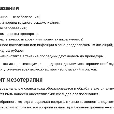
азания
кционные заболевания;
 и период грудного вскармливания;
ие заболевания;
компоненты препарата;
ертываемости крови или прием антикоагулянтов;
вного воспаления или инфекции в зоне предполагаемых инъекций;
идных рубцов;
нтибиотиков в течение последних двух недель до процедуры.
ляется исчерпывающим, и перед проведением мезотерапии необход
я уточнения всех возможных противопоказаний и рисков.
ит мезотерапия
еред началом сеанса кожа обезжиривается и обрабатывается анти
ет быть нанесен анестетический крем для обезболивания.
ыбранного метода специалист вводит активные компоненты под кож
терапии используются микроинъекции, при безинъекционной — а