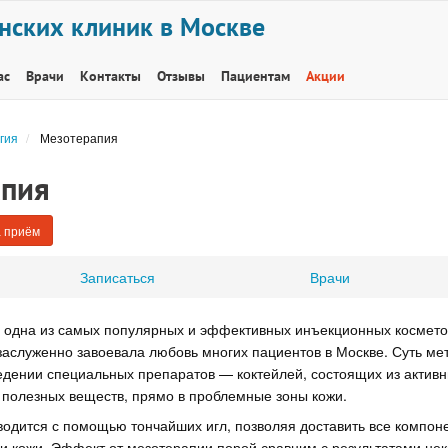
нских клиник в Москве
ас
Врачи
Контакты
Отзывы
Пациентам
Акции
гия
Мезотерапия
апия
 приём
Записаться
Врачи
 одна из самых популярных и эффективных инъекционных космето
заслуженно завоевала любовь многих пациентов в Москве. Суть ме
едении специальных препаратов — коктейлей, состоящих из активн
 полезных веществ, прямо в проблемные зоны кожи.
одится с помощью тончайших игл, позволяя доставить все компоне
и кожи. Эффект от мезотерапии порой сравним с результатами не