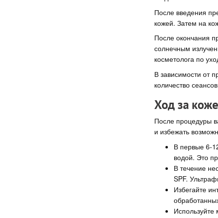
После введения пр
кожей. Затем на к
После окончания пр
солнечным излучени
косметолога по ухо
В зависимости от п
количество сеансо
Ход за кож
После процедуры в
и избежать возмож
В первые 6-1
водой. Это п
В течение не
SPF. Ультраф
Избегайте ин
обработанных
Используйте 