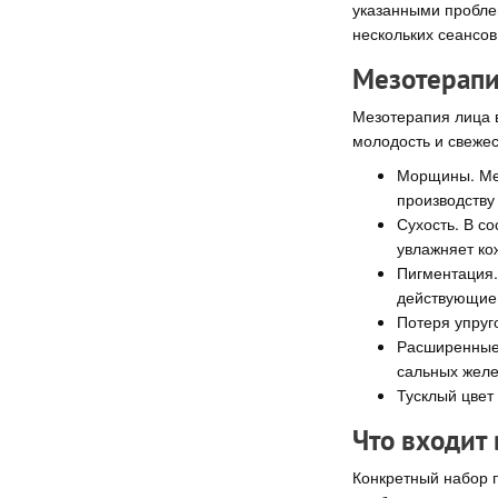
указанными проблем
нескольких сеансов
Мезотерапи
Мезотерапия лица 
молодость и свеже
Морщины. Мез
производству 
Сухость. В с
увлажняет ко
Пигментация.
действующие 
Потеря упруг
Расширенные 
сальных желе
Тусклый цвет
Что входит 
Конкретный набор п