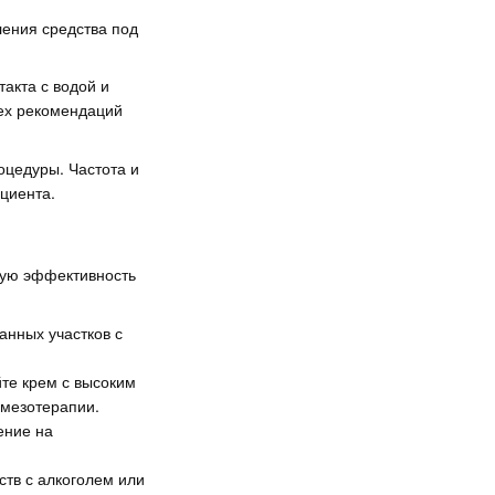
ения средства под
акта с водой и
сех рекомендаций
оцедуры. Частота и
циента.
ную эффективность
анных участков с
йте крем с высоким
 мезотерапии.
ение на
ств с алкоголем или