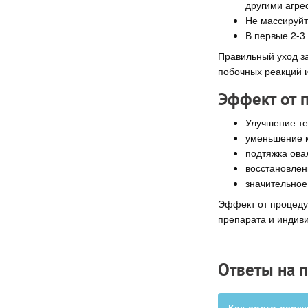
другими агре
Не массируйт
В первые 2-3
Правильный уход з
побочных реакций и
Эффект от 
Улучшение те
уменьшение 
подтяжка ова
восстановлен
значительное
Эффект от процедур
препарата и индив
Ответы на 
Как долго держ