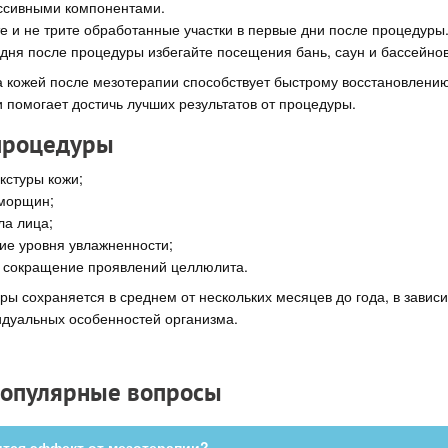
ссивными компонентами.
е и не трите обработанные участки в первые дни после процедуры
 дня после процедуры избегайте посещения бань, саун и бассейнов
а кожей после мезотерапии способствует быстрому восстановлению
 помогает достичь лучших результатов от процедуры.
процедуры
кстуры кожи;
морщин;
ла лица;
ие уровня увлажненности;
 сокращение проявлений целлюлита.
ы сохраняется в среднем от нескольких месяцев до года, в зависи
идуальных особенностей организма.
популярные вопросы
ится эффект от мезотерапии?