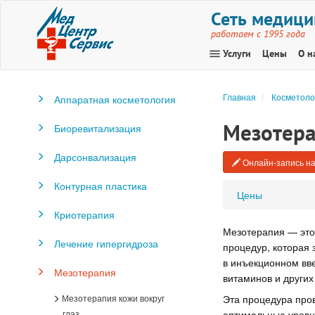
Сеть медици
работаем с 1995 года
menu
Услуги
Цены
О н
Главная
Косметоло
Аппаратная косметология
Мезотер
Биоревитализация
Дарсонвализация
Онлайн-запись на
Контурная пластика
Цены
Криотерапия
Мезотерапия — это
Лечение гипергидроза
процедур, которая 
в инъекционном вв
Мезотерапия
витаминов и других
Мезотерапия кожи вокруг
Эта процедура пров
глаз
оптимальные уровн