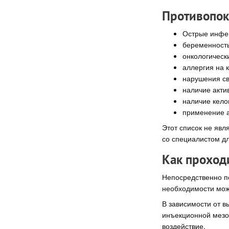
Противопок
Острые инфе
беременность
онкологическ
аллергия на 
нарушения св
наличие акти
наличие кело
применение а
Этот список не яв
со специалистом дл
Как проход
Непосредственно п
необходимости мож
В зависимости от в
инъекционной мезо
воздействие.