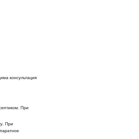
има консультация
септиком. При
у. При
ппаратное