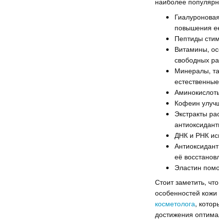
наиболее популярн
Гиалуроновая
повышения ее
Пептиды стим
Витамины, ос
свободных ра
Минералы, та
естественные
Аминокислоты
Кофеин улучш
Экстракты рас
антиоксидант
ДНК и РНК ис
Антиоксидант
её восстанов
Эластин помо
Стоит заметить, чт
особенностей кожи
косметолога
, кото
достижения оптима