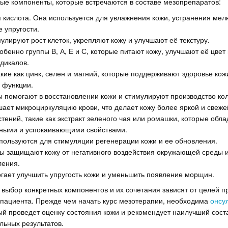
ые компоненты, которые встречаются в составе мезопрепаратов:
 кислота. Она используется для увлажнения кожи, устранения мел
 упругости.
улируют рост клеток, укрепляют кожу и улучшают её текстуру.
обенно группы В, А, Е и С, которые питают кожу, улучшают её цве
дикалов.
кие как цинк, селен и магний, которые поддерживают здоровье кож
 функции.
 помогают в восстановлении кожи и стимулируют производство кол
ает микроциркуляцию крови, что делает кожу более яркой и свеже
тений, такие как экстракт зеленого чая или ромашки, которые обл
ными и успокаивающими свойствами.
пользуются для стимуляции регенерации кожи и ее обновления.
ы защищают кожу от негативного воздействия окружающей среды и
ления.
гает улучшить упругость кожи и уменьшить появление морщин.
о выбор конкретных компонентов и их сочетания зависят от целей 
 пациента. Прежде чем начать курс мезотерапии, необходима
онсу
рый проведет оценку состояния кожи и рекомендует наилучший сост
льных результатов.