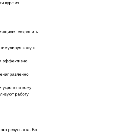
и курс из
емящихся сохранить
тимулируя кожу к
ая эффективно
ленаправленно
и укрепляя кожу.
лизуют работу
го результата. Вот