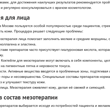
ами, для достижения наилучших результатов рекомендуется пройт
 и регулярно консультироваться с врачом-косметологом.
я для лица
в Москве пользуется особой популярностью среди пациентов, стр
сть кожи. Процедура решает следующие проблемы:
отерапия лица помогает заполнить мелкие и средние морщины, с
коллагена и эластина.
оставе препаратов часто присутствует гиалуроновая кислота, котор
жу.
 Коктейли для мезотерапии могут включать в себя компоненты, це
на пигментные пятна и неровности тонуса.
ости. Активные вещества вводятся в проблемные зоны, подтягивая 
поры и несовершенства. Специальные составы препаратов норма
з и улучшают текстуру кожи.
 лица. Мезотерапия оживляет кожу, делая её свежей и сияющей.
в состав мезотерапии
репаратов выбирается исходя из потребностей пациента и желаемо