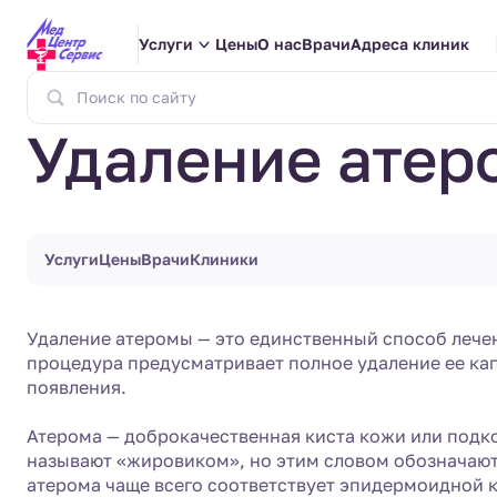
Услуги
Цены
О нас
Врачи
Адреса клиник
Удаление атер
Услуги
Цены
Врачи
Клиники
Удаление атеромы — это единственный способ лече
процедура предусматривает полное удаление ее ка
появления.
Атерома — доброкачественная киста кожи или подко
называют «жировиком», но этим словом обозначают
атерома чаще всего соответствует эпидермоидной к