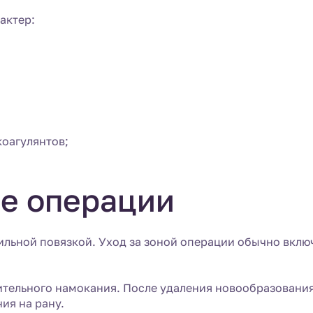
актер:
оагулянтов;
ле операции
льной повязкой. Уход за зоной операции обычно включа
ительного намокания. После удаления новообразования
ия на рану.