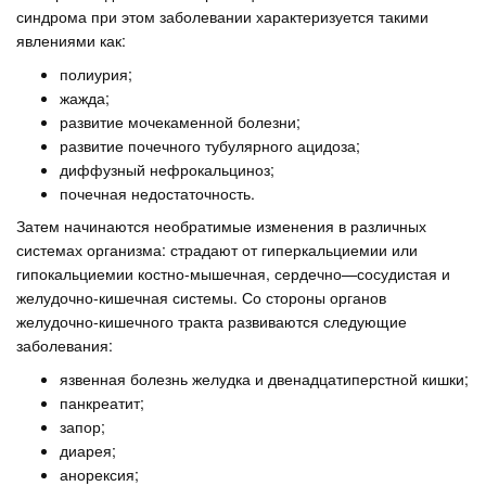
синдрома при этом заболевании характеризуется такими
явлениями как:
полиурия;
жажда;
развитие мочекаменной болезни;
развитие почечного тубулярного ацидоза;
диффузный нефрокальциноз;
почечная недостаточность.
Затем начинаются необратимые изменения в различных
системах организма: страдают от гиперкальциемии или
гипокальциемии костно-мышечная, сердечно—сосудистая и
желудочно-кишечная системы. Со стороны органов
желудочно-кишечного тракта развиваются следующие
заболевания:
язвенная болезнь желудка и двенадцатиперстной кишки;
панкреатит;
запор;
диарея;
анорексия;