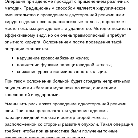
Операция при аденоме проходит с применением различных
методик. Традиционным способом является хирургическое
вмешательство с проведением двусторонней ревизии шеи:
хирург выделяет все паращитовидные железы, определяет
место локализации аденомы и удаляет ее. Метод относится к
эффективному виду, но он очень травмоопасный и требует
опытного хирурга. Осложнением после проведения такой
операции становится:
нарушение кровоснабжения желез;
понижение функции паращитовидной железы;
снижение уровня ионизированного кальция.
При таком осложнении больной будет страдать неприятными
ощущениями «бегания мурашек» по коже, онемением
конечностей и судорогами.
Уменьшить риск может проведение односторонней ревизии
шеи. При этом предполагается удаление аденомы
паращитовидной железы и осмотр второй железы,
расположенной со стороны развития опухоли. Такая операция
требует, чтобы при диагностике были получены точные
сведения о местонахождении аденомы.