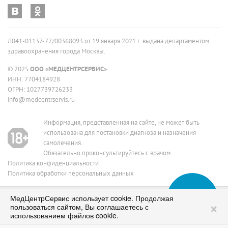
Л041-01137-77/00368093 от 19 января 2021 г. выдана департаментом
здравоохранения города Москвы.
© 2025
ООО «МЕДЦЕНТРСЕРВИС»
ИНН: 7704184928
ОГРН: 1027739726233
info@medcentrservis.ru
Информация, представленная на сайте, не может быть
использована для постановки диагноза и назначения
самолечения.
Обязательно проконсультируйтесь с врачом.
Политика конфиденциальности
Политика обработки персональных данных
МедЦентрСервис использует cookie. Продолжая
ИМЕЮТСЯ ПРОТИВОПОКАЗАНИЯ, НЕОБХОДИМО
Сеть медицинских клиник в Москве
×
пользоваться сайтом, Вы соглашаетесь с
ПРОКОНСУЛЬТИРОВАТЬСЯ СО СПЕЦИАЛИСТОМ
работаем с 1995 года
использованием файлов cookie.