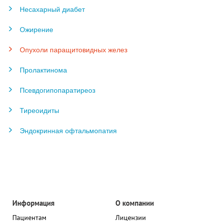
Несахарный диабет
Ожирение
Опухоли паращитовидных желез
Пролактинома
Псевдогипопаратиреоз
Тиреоидиты
Эндокринная офтальмопатия
Информация
О компании
Пациентам
Лицензии