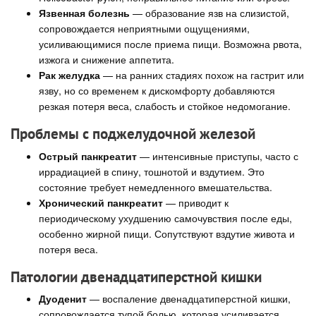
Язвенная болезнь
— образование язв на слизистой,
сопровождается неприятными ощущениями,
усиливающимися после приема пищи. Возможна рвота,
изжога и снижение аппетита.
Рак желудка
— на ранних стадиях похож на гастрит или
язву, но со временем к дискомфорту добавляются
резкая потеря веса, слабость и стойкое недомогание.
Проблемы с поджелудочной железой
Острый панкреатит
— интенсивные приступы, часто с
иррадиацией в спину, тошнотой и вздутием. Это
состояние требует немедленного вмешательства.
Хронический панкреатит
— приводит к
периодическому ухудшению самочувствия после еды,
особенно жирной пищи. Сопутствуют вздутие живота и
потеря веса.
Патологии двенадцатиперстной кишки
Дуоденит
— воспаление двенадцатиперстной кишки,
сопровождается тупой болью, которая усиливается