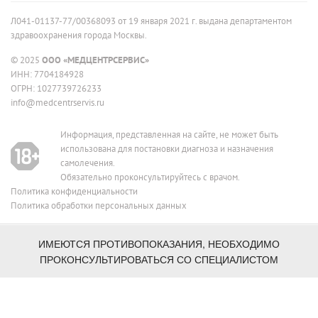
Л041-01137-77/00368093 от 19 января 2021 г. выдана департаментом
здравоохранения города Москвы.
© 2025
ООО «МЕДЦЕНТРСЕРВИС»
ИНН: 7704184928
ОГРН: 1027739726233
info@medcentrservis.ru
Информация, представленная на сайте, не может быть
использована для постановки диагноза и назначения
самолечения.
Обязательно проконсультируйтесь с врачом.
Политика конфиденциальности
Политика обработки персональных данных
Сеть медицинских клиник в Москве
ИМЕЮТСЯ ПРОТИВОПОКАЗАНИЯ, НЕОБХОДИМО
ПРОКОНСУЛЬТИРОВАТЬСЯ СО СПЕЦИАЛИСТОМ
работаем с 1995 года