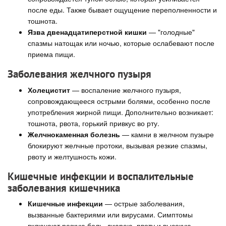
после еды. Также бывает ощущение переполненности и
тошнота.
Язва двенадцатиперстной кишки
— "голодные"
спазмы натощак или ночью, которые ослабевают после
приема пищи.
Заболевания желчного пузыря
Холецистит
— воспаление желчного пузыря,
сопровождающееся острыми болями, особенно после
употребления жирной пищи. Дополнительно возникает:
тошнота, рвота, горький привкус во рту.
Желчнокаменная болезнь
— камни в желчном пузыре
блокируют желчные протоки, вызывая резкие спазмы,
рвоту и желтушность кожи.
Кишечные инфекции и воспалительные
заболевания кишечника
Кишечные инфекции
— острые заболевания,
вызванные бактериями или вирусами. Симптомы
включают резкую боль, диарею, рвоту и высокую