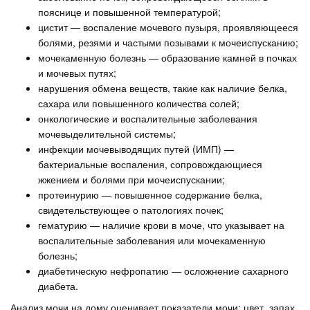
пояснице и повышенной температурой;
цистит — воспаление мочевого пузыря, проявляющееся
болями, резями и частыми позывами к мочеиспусканию;
мочекаменную болезнь — образование камней в почках
и мочевых путях;
нарушения обмена веществ, такие как наличие белка,
сахара или повышенного количества солей;
онкологические и воспалительные заболевания
мочевыделительной системы;
инфекции мочевыводящих путей (ИМП) —
бактериальные воспаления, сопровождающиеся
жжением и болями при мочеиспускании;
протеинурию — повышенное содержание белка,
свидетельствующее о патологиях почек;
гематурию — наличие крови в моче, что указывает на
воспалительные заболевания или мочекаменную
болезнь;
диабетическую нефропатию — осложнение сахарного
диабета.
Анализ мочи на дому оценивает показатели мочи: цвет, запах,