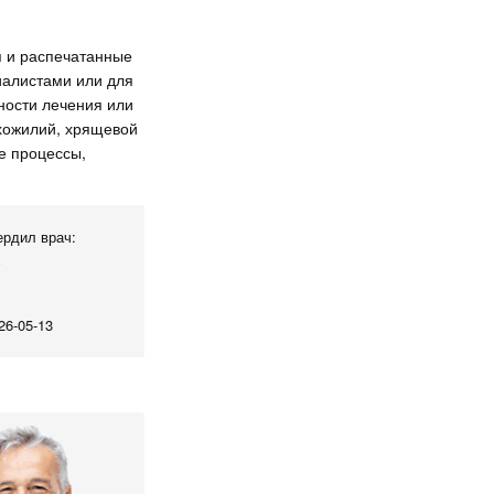
я и распечатанные
иалистами или для
ности лечения или
ухожилий, хрящевой
е процессы,
рдил врач:
а
26-05-13