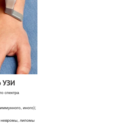
ю УЗИ
го спектра
иммунного, иного);
, невромы, липомы