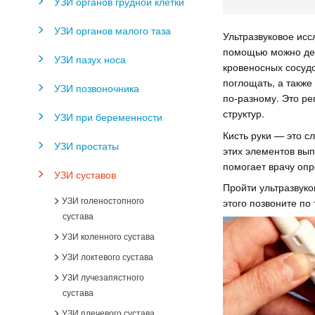
УЗИ органов грудной клетки
УЗИ органов малого таза
Ультразвуковое исс
помощью можно дета
УЗИ пазух носа
кровеносных сосудо
поглощать, а также
УЗИ позвоночника
по-разному. Это р
структур.
УЗИ при беременности
Кисть руки — это с
УЗИ простаты
этих элементов вы
помогает врачу опр
УЗИ суставов
Пройти ультразвуко
УЗИ голеностопного
этого позвоните по 
сустава
УЗИ коленного сустава
УЗИ локтевого сустава
УЗИ лучезапястного
сустава
УЗИ плечевого сустава