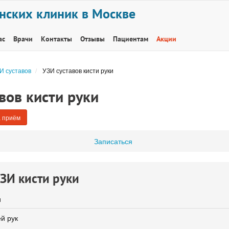
нских клиник в Москве
ас
Врачи
Контакты
Отзывы
Пациентам
Акции
И суставов
УЗИ суставов кисти руки
вов кисти руки
 приём
Записаться
ЗИ кисти руки
и
й рук