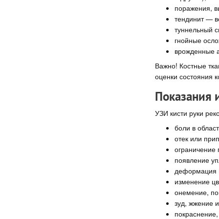
поражения, в
тендинит — в
туннельный с
гнойные осло
врожденные а
Важно! Костные тка
оценки состояния к
Показания 
УЗИ кисти руки рек
боли в област
отек или прип
ограничение 
появление уп
деформация п
изменение цв
онемение, по
зуд, жжение 
покраснение,