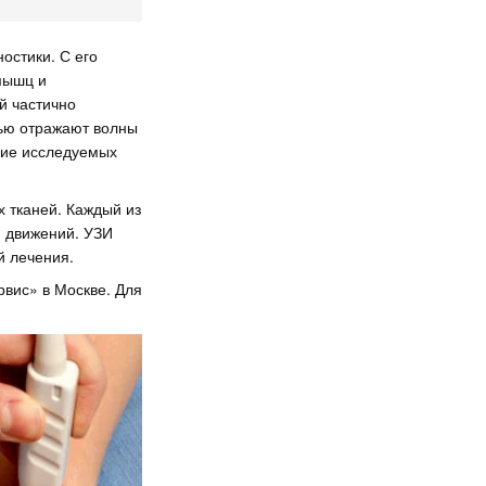
остики. С его
мышц и
й частично
тью отражают волны
ние исследуемых
х тканей. Каждый из
 движений. УЗИ
й лечения.
рвис» в Москве. Для