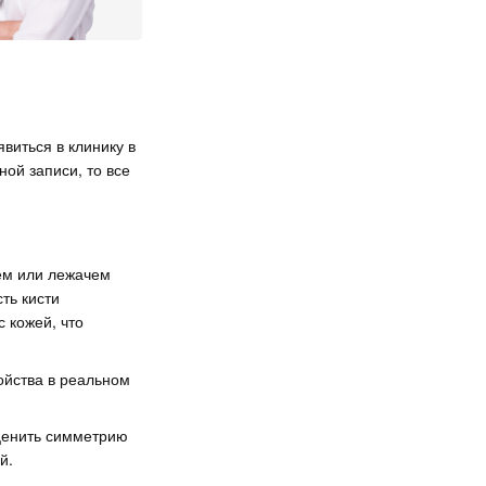
виться в клинику в
ой записи, то все
ем или лежачем
ть кисти
 кожей, что
ойства в реальном
оценить симметрию
й.