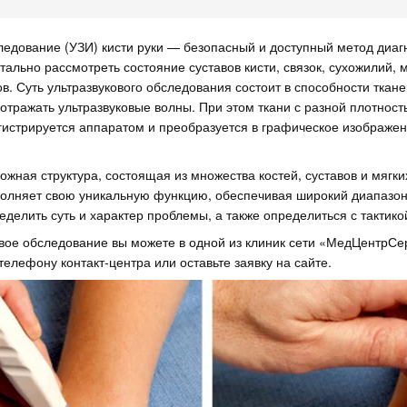
ледование (УЗИ) кисти руки — безопасный и доступный метод диагн
льно рассмотреть состояние суставов кисти, связок, сухожилий, 
в. Суть ультразвукового обследования состоит в способности ткане
 отражать ультразвуковые волны. При этом ткани с разной плотнос
егистрируется аппаратом и преобразуется в графическое изображе
ложная структура, состоящая из множества костей, суставов и мягки
полняет свою уникальную функцию, обеспечивая широкий диапазон
еделить суть и характер проблемы, а также определиться с тактико
вое обследование вы можете в одной из клиник сети «МедЦентрСе
телефону контакт-центра или оставьте заявку на сайте.