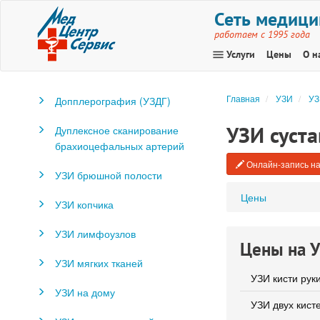
Сеть медици
работаем с 1995 года
menu
Услуги
Цены
О н
Главная
УЗИ
УЗ
Допплерография (УЗДГ)
УЗИ суста
Дуплексное сканирование
брахиоцефальных артерий
Онлайн-запись на
УЗИ брюшной полости
Цены
УЗИ копчика
УЗИ лимфоузлов
Цены на У
УЗИ мягких тканей
УЗИ кисти рук
УЗИ на дому
УЗИ двух кисте