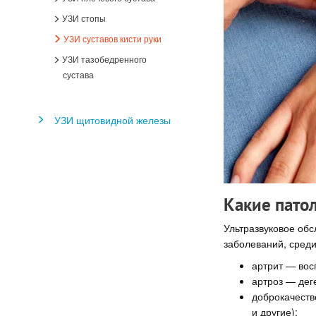
УЗИ стопы
УЗИ суставов кисти руки
УЗИ тазобедренного
сустава
УЗИ щитовидной железы
Какие пато
Ультразвуковое обс
заболеваний, среди
артрит — вос
артроз — дег
доброкачеств
и другие);