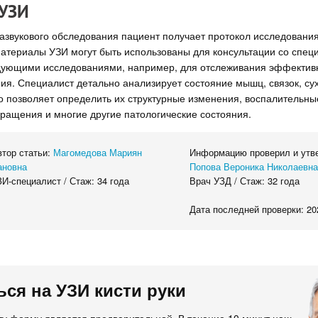
 УЗИ
азвукового обследования пациент получает протокол исследовани
материалы УЗИ могут быть использованы для консультации со спец
дующими исследованиями, например, для отслеживания эффектив
ия. Специалист детально анализирует состояние мышц, связок, с
то позволяет определить их структурные изменения, воспалительны
ращения и многие другие патологические состояния.
втор статьи:
Магомедова Мариян
Информацию проверил и утве
ановна
Попова Вероника Николаевн
И-специалист / Стаж: 34 года
Врач УЗД / Стаж: 32 года
Дата последней проверки: 20
ься на УЗИ кисти руки
ту форму является предварительной. В течение 10 минут наш