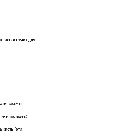
не используют для
сле травмы;
 или пальцев;
 кисть (эти