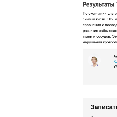
Результаты
По окончании ультр
снимки кисти. Эти 
сравнения с после
развитие заболеван
ткани и сосудов. Э
нарушения кровооб
А
Х
УЗ
Записат
Запись через э