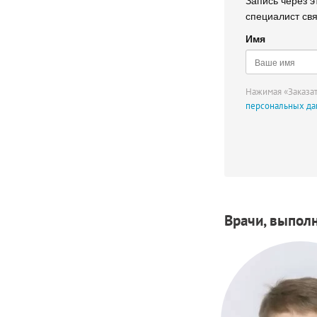
специалист св
Имя
Нажимая «Заказат
персональных д
Врачи, выпол