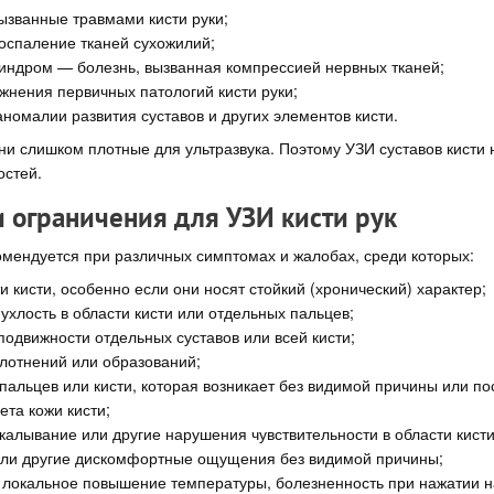
ызванные травмами кисти руки;
оспаление тканей сухожилий;
индром — болезнь, вызванная компрессией нервных тканей;
жнения первичных патологий кисти руки;
номалии развития суставов и других элементов кисти.
ни слишком плотные для ультразвука. Поэтому УЗИ суставов кисти 
остей.
и ограничения для УЗИ кисти рук
омендуется при различных симптомах и жалобах, среди которых:
и кисти, особенно если они носят стойкий (хронический) характер;
ухлость в области кисти или отдельных пальцев;
подвижности отдельных суставов или всей кисти;
лотнений или образований;
альцев или кисти, которая возникает без видимой причины или по
ета кожи кисти;
калывание или другие нарушения чувствительности в области кисти
или другие дискомфортные ощущения без видимой причины;
 локальное повышение температуры, болезненность при нажатии на