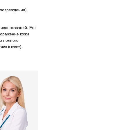
 повреждения).
тивопоказаний. Его
поражение кожи
о полного
ик к коже),