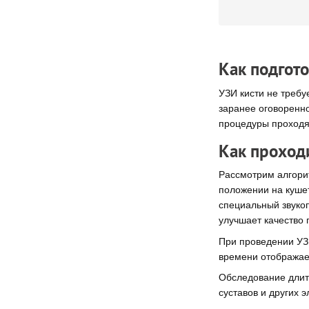
Как подгото
УЗИ кисти не требу
заранее оговоренно
процедуры проходят
Как проход
Рассмотрим алгори
положении на кушет
специальный звукоп
улучшает качество 
При проведении УЗИ
времени отображает
Обследование длитс
суставов и других 