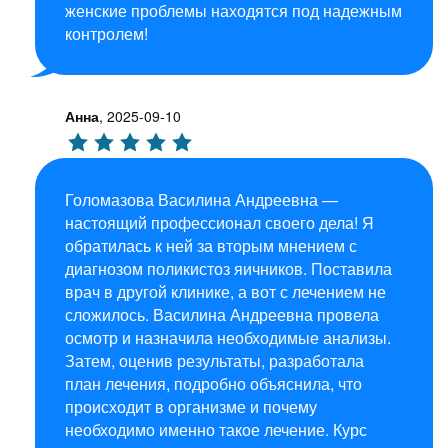
женские проблемы находятся под надежным
контролем!
Анна
,
2025-09-10
Голомазова Василина Андреевна —
настоящий профессионал своего дела! Я
обратилась к ней за вторым мнением с
диагнозом поликистоз яичников. Поставила
врач в другой клинике, а вот с лечением не
сложилось. Василина Андреевна провела
осмотр и назначила необходимые анализы.
Затем, оценив результаты, разработала
план лечения, подробно объяснила, что
происходит в организме и почему
необходимо именно такое лечение. Курс