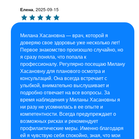
Елена
,
2025-09-15
Милана Хасановна — врач, которой я
доверяю свое здоровье уже несколько лет!
Первое знакомство произошло случайно, но
я сразу поняла, что попала к
профессионалу. Регулярно посещаю Милану
Хасановну для планового осмотра и
консультаций. Она всегда встречает с
улыбкой, внимательно выслушивает и
подробно отвечает на все вопросы. За
время наблюдения у Миланы Хасановны я
ни разу не усомнилась в ее опыте и
компетентности. Всегда предупреждает о
возможных рисках и рекомендует
профилактические меры. Именно благодаря
ей я чувствую себя спокойно, зная, что мои