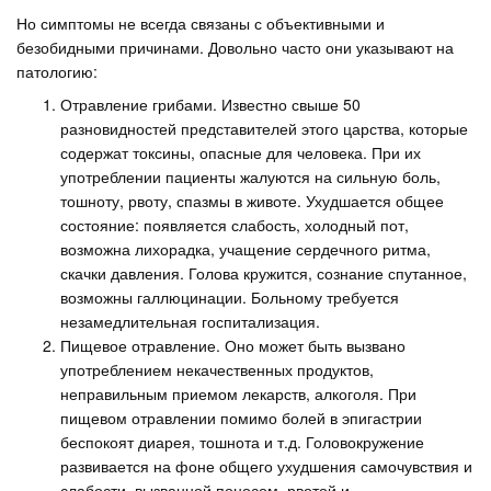
Но симптомы не всегда связаны с объективными и
безобидными причинами. Довольно часто они указывают на
патологию:
Отравление грибами. Известно свыше 50
разновидностей представителей этого царства, которые
содержат токсины, опасные для человека. При их
употреблении пациенты жалуются на сильную боль,
тошноту, рвоту, спазмы в животе. Ухудшается общее
состояние: появляется слабость, холодный пот,
возможна лихорадка, учащение сердечного ритма,
скачки давления. Голова кружится, сознание спутанное,
возможны галлюцинации. Больному требуется
незамедлительная госпитализация.
Пищевое отравление. Оно может быть вызвано
употреблением некачественных продуктов,
неправильным приемом лекарств, алкоголя. При
пищевом отравлении помимо болей в эпигастрии
беспокоят диарея, тошнота и т.д. Головокружение
развивается на фоне общего ухудшения самочувствия и
слабости, вызванной поносом, рвотой и