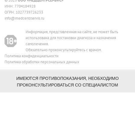
© 2025
ООО «МЕДЦЕНТРСЕРВИС»
ИНН: 7704184928
ОГРН: 1027739726233
info@medcentrservis.ru
Информация, представленная на сайте, не может быть
использована для постановки диагноза и назначения
самолечения.
Обязательно проконсультируйтесь с врачом.
Политика конфиденциальности
Политика обработки персональных данных
Сеть медицинских клиник в Москве
ИМЕЮТСЯ ПРОТИВОПОКАЗАНИЯ, НЕОБХОДИМО
ПРОКОНСУЛЬТИРОВАТЬСЯ СО СПЕЦИАЛИСТОМ
работаем с 1995 года