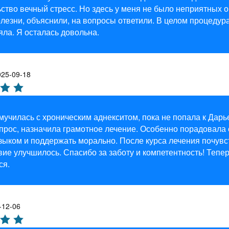
ство вечный стресс. Но здесь у меня не было неприятных 
лезни, объяснили, на вопросы ответили. В целом процедура 
ла. Я осталась довольна.
025-09-18
мучилась с хроническим аднекситом, пока не попала к Дар
опрос, назначила грамотное лечение. Особенно порадовала
ыком и поддержать морально. После курса лечения почувст
ие улучшилось. Спасибо за заботу и компетентность! Тепер
ся.
-12-06