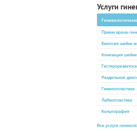
Услуги гин
Гинекологическ
Прием врача-гин
Биопсия шейки м
Конизация шейки
Гистерорезектос
Раздельное диаг
Гименопластика
Лабиопластика
Кольпорафия
Все услуги гинекол