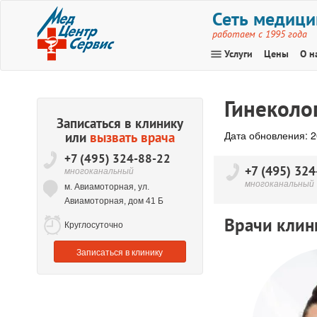
Сеть медици
работаем с 1995 года
menu
Услуги
Цены
О н
Гинеколо
Записаться в клинику
Дата обновления: 2
или
вызвать врача
+7 (495) 324-88-22
+7 (495) 324
многоканальный
многоканальный
м. Авиамоторная, ул.
Авиамоторная, дом 41 Б
Врачи клин
Круглосуточно
Записаться
в клинику