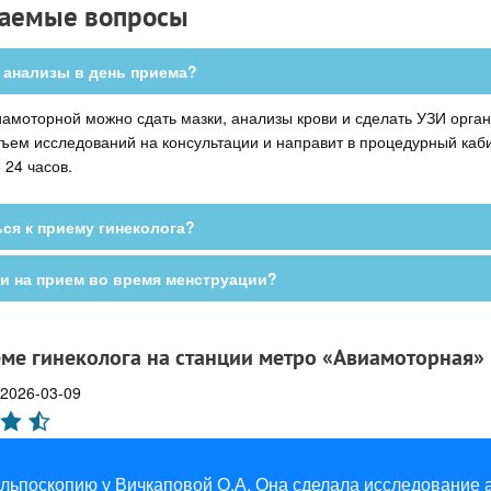
ваемые вопросы
 анализы в день приема?
иамоторной можно сдать мазки, анализы крови и сделать УЗИ органо
ем исследований на консультации и направит в процедурный каби
 24 часов.
ся к приему гинеколога?
и на прием во время менструации?
ме гинеколога на станции метро «Авиамоторная»
2026-03-09
льпоскопию у Вичкаповой О.А. Она сделала исследование а