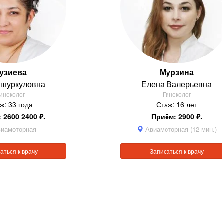
узиева
Мурзина
шуркуловна
Елена
Валерьевна
инеколог
Гинеколог
ж: 33 года
Стаж: 16 лет
:
2600
2400 ₽.
Приём: 2900 ₽.
иамоторная
Авиамоторная (12 мин.)
аться к врачу
Записаться к врачу