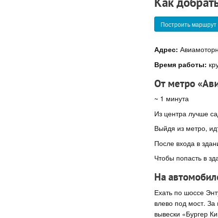
Как добрат
Построить маршрут
Адрес:
Авиамоторна
Время работы:
кру
От метро «Ав
~ 1 минута
Из центра лучше са
Выйдя из метро, и
После входа в здан
Чтобы попасть в зда
На автомобил
Ехать по шоссе Энт
влево под мост. За
вывески «Бургер Ки