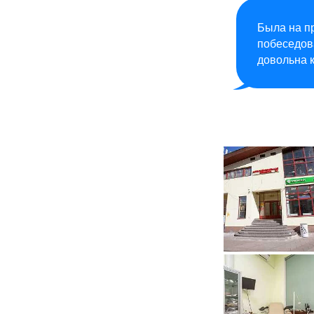
Была на п
побеседов
довольна 