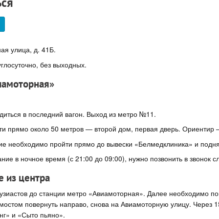
ься
я улица, д. 41Б.
глосуточно, без выходных.
иамоторная»
диться в последний вагон. Выход из метро №11.
дти прямо около 50 метров — второй дом, первая дверь. Ориенти
ие необходимо пройти прямо до вывески «Белмедклиника» и поднят
ние в ночное время (с 21:00 до 09:00), нужно позвонить в звонок с
е из центра
узиастов до станции метро «Авиамоторная». Далее необходимо по
 мостом повернуть направо, снова на Авиамоторную улицу. Через 
нг» и «Сыто пьяно».