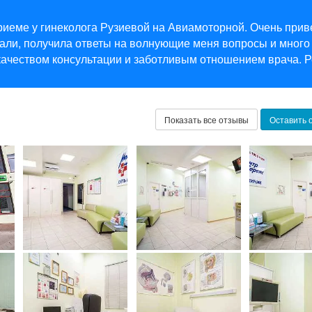
риеме у гинеколога Рузиевой на Авиамоторной. Очень прив
али, получила ответы на волнующие меня вопросы и много
качеством консультации и заботливым отношением врача. 
Показать все отзывы
Оставить 