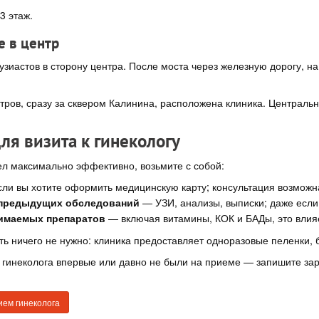
3 этаж.
е в центр
узиастов в сторону центра. После моста через железную дорогу, 
тров, сразу за сквером Калинина, расположена клиника. Центральны
ля визита к гинекологу
л максимально эффективно, возьмите с собой:
ли вы хотите оформить медицинскую карту; консультация возможн
 предыдущих обследований
— УЗИ, анализы, выписки; даже если 
имаемых препаратов
— включая витамины, КОК и БАДы, это влия
ь ничего не нужно: клиника предоставляет одноразовые пеленки,
гинеколога впервые или давно не были на приеме — запишите зара
ием гинеколога