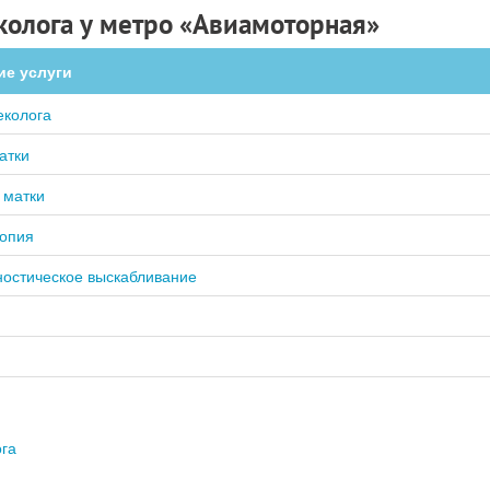
еколога у метро «Авиамоторная»
ие услуги
еколога
атки
 матки
копия
ностическое выскабливание
ога