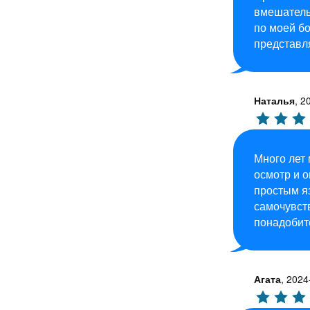
вмешатель
по моей бо
представля
Наталья
,
2
Много лет 
осмотр и 
простым яз
самочувств
понадобит
Агата
,
2024