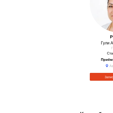
Р
Гули
А
Г
Ста
Приём
Ав
Запис