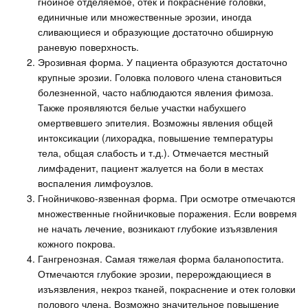
гнойное отделяемое, отек и покраснение головки,
единичные или множественные эрозии, иногда
сливающиеся и образующие достаточно обширную
раневую поверхность.
Эрозивная форма. У пациента образуются достаточно
крупные эрозии. Головка полового члена становиться
болезненной, часто наблюдаются явления фимоза.
Также проявляются белые участки набухшего
омертвевшего эпителия. Возможны явления общей
интоксикации (лихорадка, повышение температуры
тела, общая слабость и т.д.). Отмечается местный
лимфаденит, пациент жалуется на боли в местах
воспаления лимфоузлов.
Гнойничково-язвенная форма. При осмотре отмечаются
множественные гнойничковые поражения. Если вовремя
не начать лечение, возникают глубокие изъязвления
кожного покрова.
Гангренозная. Самая тяжелая форма баланопостита.
Отмечаются глубокие эрозии, перерождающиеся в
изъязвления, некроз тканей, покраснение и отек головки
полового члена. Возможно значительное повышение