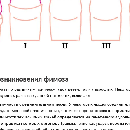
зникновения фимоза
ать по различным причинам, как у детей, так и у взрослых. Некото
твующих развитию данной патологии, включают:
тичность соединительной ткани.
У некоторых людей соединител
адает меньшей эластичностью, что может препятствовать нормаль
тичности тех или иных тканей определяется на генетическом уровн
е травмы половых органов.
Травмы, такие как удары, порезы ил
убцеванию ткани крайней плоти, что затрудняет ее движение.