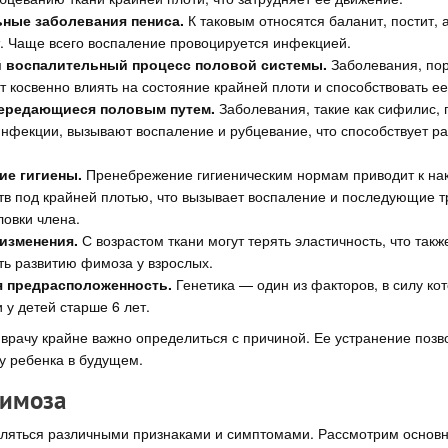
ные заболевания пениса.
К таковым относятся баланит, постит, 
. Чаще всего воспаление провоцируется инфекцией.
 воспалительный процесс половой системы.
Заболевания, по
ут косвенно влиять на состояние крайней плоти и способствовать е
ередающиеся половым путем.
Заболевания, такие как сифилис, 
инфекции, вызывают воспаление и рубцевание, что способствует р
е гигиены.
Пренебрежение гигиеническим нормам приводит к на
тв под крайней плотью, что вызывает воспаление и последующие т
ловки члена.
изменения.
С возрастом ткани могут терять эластичность, что такж
ть развитию фимоза у взрослых.
я предрасположенность.
Генетика — один из факторов, в силу ко
 у детей старше 6 лет.
 врачу крайне важно определиться с причиной. Ее устранение позв
у ребенка в будущем.
имоза
ляться различными признаками и симптомами. Рассмотрим основ