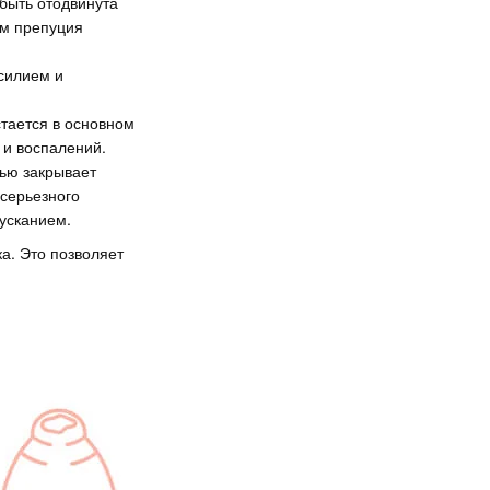
 быть отодвинута
ем препуция
силием и
стается в основном
 и воспалений.
ью закрывает
 серьезного
усканием.
а. Это позволяет