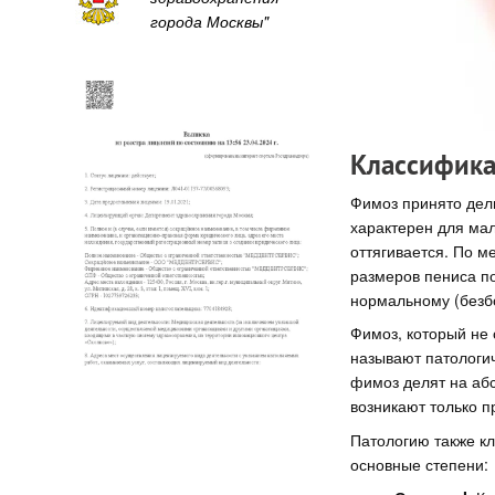
города Москвы"
Классифик
Фимоз принято дели
характерен для мал
оттягивается. По м
размеров пениса по
нормальному (безб
Фимоз, который не 
называют патологич
фимоз делят на аб
возникают только п
Патологию также кл
основные степени: