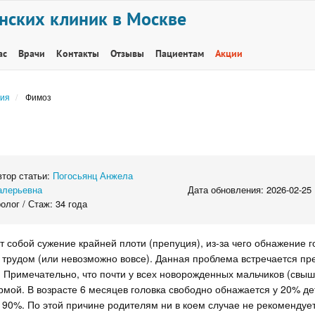
нских клиник в Москве
ас
Врачи
Контакты
Отзывы
Пациентам
Акции
ия
Фимоз
втор статьи:
Погосьянц Анжела
алерьевна
Дата обновления: 2026-02-25
олог / Стаж: 34 года
 собой сужение крайней плоти (препуция), из-за чего обнажение г
 трудом (или невозможно вовсе). Данная проблема встречается п
. Примечательно, что почти у всех новорожденных мальчиков (свы
мой. В возрасте 6 месяцев головка свободно обнажается у 20% де
у 90%. По этой причине родителям ни в коем случае не рекомендуе