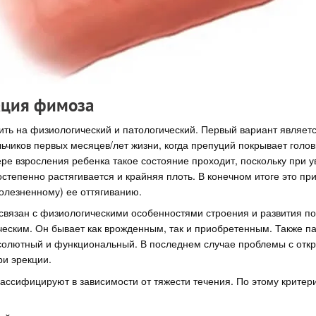
ация фимоза
ть на физиологический и патологический. Первый вариант являет
ьчиков первых месяцев/лет жизни, когда препуций покрывает голов
ере взросления ребенка такое состояние проходит, поскольку при 
степенно растягивается и крайняя плоть. В конечном итоге это при
олезненному) ее оттягиванию.
связан с физиологическими особенностями строения и развития по
еским. Он бывает как врожденным, так и приобретенным. Также п
солютный и функциональный. В последнем случае проблемы с откр
ри эрекции.
ассифицируют в зависимости от тяжести течения. По этому крите