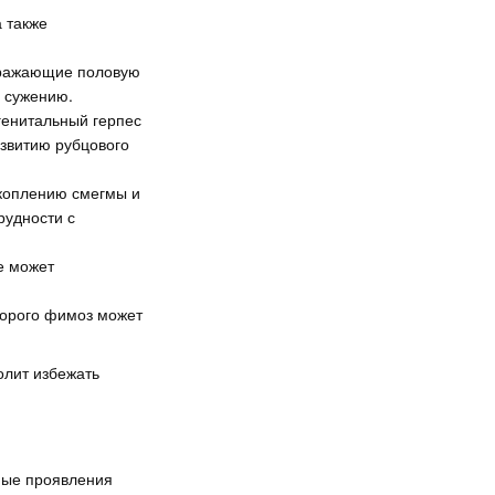
а также
ражающие половую
е сужению.
генитальный герпес
азвитию рубцового
коплению смегмы и
рудности с
е может
торого фимоз может
олит избежать
ные проявления