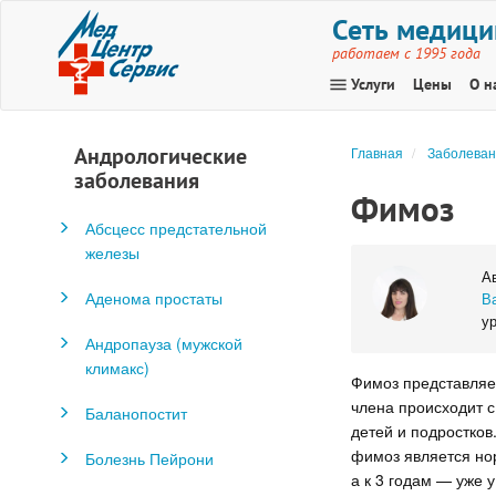
Сеть медици
работаем с 1995 года
menu
Услуги
Цены
О н
Андрологические
Главная
Заболеван
заболевания
Фимоз
Абсцесс предстательной
железы
А
Аденома простаты
В
ур
Андропауза (мужской
климакс)
Фимоз представляет
члена происходит с
Баланопостит
детей и подростков
фимоз является нор
Болезнь Пейрони
а к 3 годам — уже 