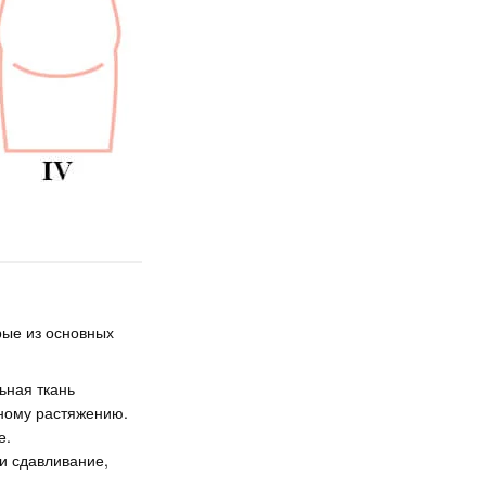
рые из основных
ьная ткань
ному растяжению.
е.
и сдавливание,