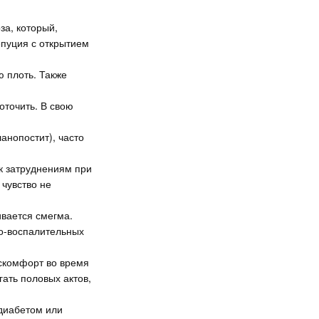
а, который,
епуция с открытием
 плоть. Также
оточить. В свою
анопостит), часто
к затруднениям при
чувство не
ивается смегма.
но-воспалительных
скомфорт во время
гать половых актов,
диабетом или