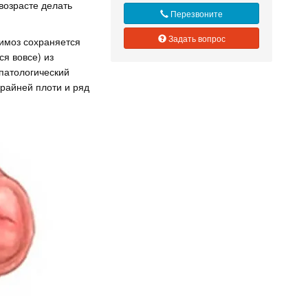
возрасте делать
Перезвоните
Задать вопрос
Фимоз сохраняется
ся вовсе) из
 патологический
райней плоти и ряд