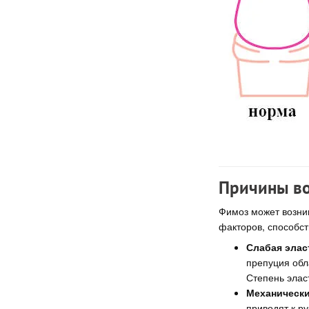
Причины во
Фимоз может возник
факторов, способс
Слабая элас
препуция обл
Степень элас
Механически
приводят к р