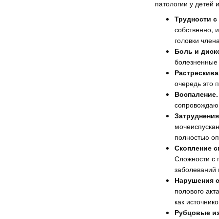
патологии у детей 
Трудности с
собственно, 
головки член
Боль и диск
болезненные 
Растрескива
очередь это п
Воспаление.
сопровождаю
Затруднения
мочеиспускан
полностью оп
Скопление с
Сложности с 
заболеваний 
Нарушения с
полового акта
как источник
Рубцовые из