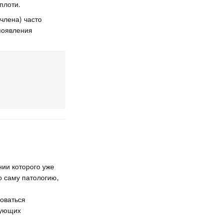
плоти.
члена) часто
появления
ии которого уже
о саму патологию,
боваться
вующих