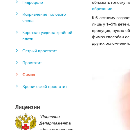
Гидроцеле
обнажать головку п
обрезание
.
Искривление полового
К 6-летнему возрас
члена
лишь у 1–5% детей. 
препуция, нужно об
Короткая уздечка крайней
фимоз способен ос
плоти
других осложнений,
Острый простатит
Простатит
Фимоз
Хронический простатит
Лицензии
"Лицензии
Департамента
здравоохранения