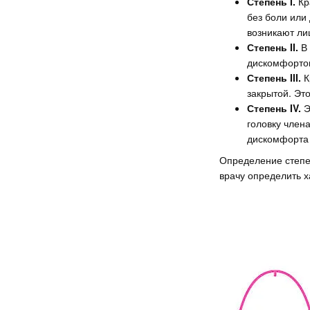
Степень I.
Кра
без боли или
возникают ли
Степень II.
В 
дискомфортом
Степень III.
К
закрытой. Эт
Степень IV.
Э
головку член
дискомфорта 
Определение степен
врачу определить х