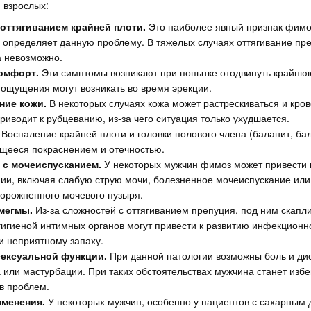
и взрослых:
 оттягиванием крайней плоти.
Это наиболее явный признак фимоз
и определяет данную проблему. В тяжелых случаях оттягивание пр
а невозможно.
омфорт.
Эти симптомы возникают при попытке отодвинуть крайнюю
ощущения могут возникать во время эрекции.
ние кожи.
В некоторых случаях кожа может растрескиваться и кров
риводит к рубцеванию, из-за чего ситуация только ухудшается.
Воспаление крайней плоти и головки полового члена (баланит, бал
щееся покраснением и отечностью.
 с мочеиспусканием.
У некоторых мужчин фимоз может привести 
ии, включая слабую струю мочи, болезненное мочеиспускание или 
орожненного мочевого пузыря.
мегмы.
Из-за сложностей с оттягиванием препуция, под ним скапл
гигиеной интимных органов могут привести к развитию инфекцион
и неприятному запаху.
ексуальной функции.
При данной патологии возможны боль и ди
 или мастурбации. При таких обстоятельствах мужчина станет избе
ов проблем.
менения.
У некоторых мужчин, особенно у пациентов с сахарным 