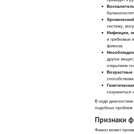
Воспалитель
баланопостит
Хронический
систему, мог
Инфекции, п
и грибковые 
фимоза.
Несоблюдени
других вещес
открытием го
Возрастные 
способствова
Генетическа
сохраниться и
В ходе диагностики
подобных проблем 
Признаки ф
Фимоз может прояв