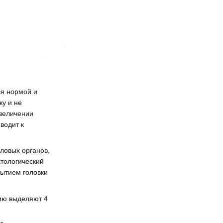
ся нормой и
ку и не
увеличении
водит к
ловых органов,
атологический
ытием головки
рию выделяют 4