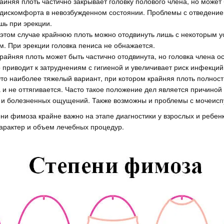
йняя плоть частично закрывает головку полового члена, но может
 дискомфорта в невозбужденном состоянии. Проблемы с отведени
шь при эрекции.
этом случае крайнюю плоть можно отодвинуть лишь с некоторым у
. При эрекции головка пениса не обнажается.
райняя плоть может быть частично отодвинута, но головка члена о
о приводит к затруднениям с гигиеной и увеличивает риск инфекций
то наиболее тяжелый вариант, при котором крайняя плоть полност
а и не оттягивается. Часто такое положение дел является причиной
и болезненных ощущений. Также возможны и проблемы с мочеисп
и фимоза крайне важно на этапе диагностики у взрослых и ребенк
арактер и объем лечебных процедур.