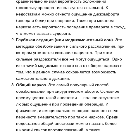
сравнительно низкая вероятность осложнений
(поскольку препарат используется локально). К
недостаткам можно отнести ощущение дискомфорта
(иногда и боли) при операции. Также при местном
наркозе есть вероятность попадания препарата в сосуд,
что может вызвать судороги.
Глубокая седация (или медикаментозный сон).
Это
методика обезболивания и сильного расслабления, при
котором угнетается сознание пациента. При этом
сильные раздражители все же могут ощущаться. Одно
из отличий медикаментозного сна от общего наркоза в
том, что в данном случае сохраняется возможность
самостоятельного дыхания.
Общий наркоз.
Это самый популярный способ
обезболивания при хирургическом аборте. Основное
преимущество такой анестезии — полное отсутствие
любых ощущений при проведении операции. И
физически, и эмоционально женщине намного легче
перенести вмешательство при таком наркозе. Среди
недостатков общей анестезии можно назвать более
широкий список противопоказаний, а также