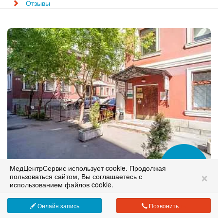
Отзывы
МедЦентрСервис использует cookie. Продолжая
Клиника на Курской
Сеть медицинских клиник в Москве
×
пользоваться сайтом, Вы соглашаетесь с
м. Курская, ул. Земляной вал, дом 38-40/13, строение 6
работаем с 1995 года
использованием файлов cookie.
+7 (495) 324-88-22
Онлайн запись
Позвонить
9:00 - 21:00