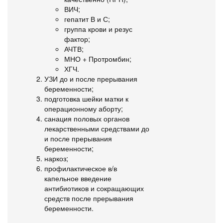
ВИЧ;
гепатит В и С;
группа крови и резус
фактор;
АЧТВ;
МНО + Протромбин;
ХГЧ.
УЗИ до и после прерывания
беременности;
подготовка шейки матки к
операционному аборту;
санация половых органов
лекарственными средствами до
и после прерывания
беременности;
наркоз;
профилактическое в/в
капельное введение
антибиотиков и сокращающих
средств после прерывания
беременности.