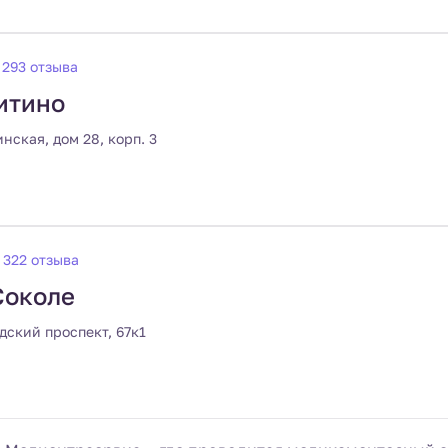
293 отзыва
итино
нская, дом 28, корп. 3
322 отзыва
Соколе
дский проспект, 67к1