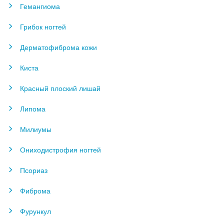
Гемангиома
Грибок ногтей
Дерматофиброма кожи
Киста
Красный плоский лишай
Липома
Милиумы
Ониходистрофия ногтей
Псориаз
Фиброма
Фурункул