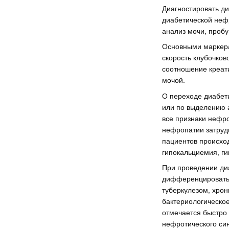
Диагностировать ди
диабетической неф
анализ мочи, пробу
Основными маркера
скорость клубочков
соотношение креат
мочой.
О переходе диабет
или по выделению а
все признаки нефро
нефропатии затруд
пациентов происход
гипокальциемия, ги
При проведении ди
дифференцировать 
туберкулезом, хрон
бактериологическое
отмечается быстро
нефротического син