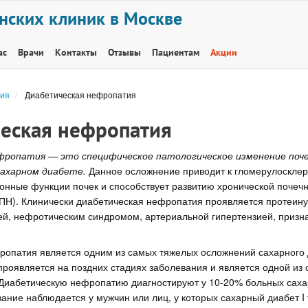
нских клиник в Москве
ас
Врачи
Контакты
Отзывы
Пациентам
Акции
ия
Диабетическая нефропатия
еская нефропатия
ропатия — это специфическое патологическое изменение почеч
сахарном диабете.
Данное осложнение приводит к гломерулосклеро
онные функции почек и способствует развитию хронической почеч
ХПН). Клинически диабетическая нефропатия проявляется протеину
й, нефротическим синдромом, артериальной гипертензией, призн
ропатия является одним из самых тяжелых осложнений сахарного 
 проявляется на поздних стадиях заболевания и является одной из
 Диабетическую нефропатию диагностируют у 10-20% больных сах
ание наблюдается у мужчин или лиц, у которых сахарный диабет I 