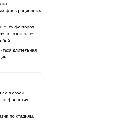
 на
 их фильтрационных
циента факторов,
о, в патогенезе
обой.
ситься длительная
ции
щее в своем
ая нефропатия
тии по стадиям,