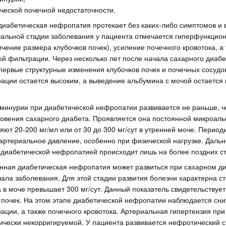
ческой почечной недостаточности.
диабетическая нефропатия протекает без каких-либо симптомов и
чальной стадии заболевания у пациента отмечается гиперфункцио
чение размера клубочков почек), усиление почечного кровотока, а
ой фильтрации. Через несколько лет после начала сахарного диабе
ервые структурные изменения клубочков почек и почечных сосудо
ации остается высоким, а выведение альбумина с мочой остается
минурии при диабетической нефропатии развивается не раньше, че
новения сахарного диабета. Проявляется она постоянной микроал
яют 20-200 мг/мл или от 30 до 300 мг/сут в утренней моче. Период
артериальное давление, особенно при физической нагрузке. Даль
 диабетической нефропатией происходит лишь на более поздних ст
нная диабетическая нефропатия может развиться при сахарном диа
чала заболевания. Для этой стадии развития болезни характерна с
а в моче превышает 300 мг/сут. Данный показатель свидетельствуе
 почек. На этом этапе диабетической нефропатии наблюдается сни
ации, а также почечного кровотока. Артериальная гипертензия при
ически некорригируемой. У пациента развивается нефротический 