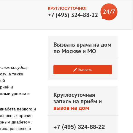
КРУГЛОСУТОЧНО!
+7 (495) 324-88-22
Вызвать врача на дом
по Москве и МО
ных сосудов,
Вызвать
зу, а также
ной
рией и
аками уремии и
Круглосуточная
запись на приём и
вызов на дом
диабета первого и
 основных причин
арным диабетом.
+7 (495) 324-88-22
типа развился в