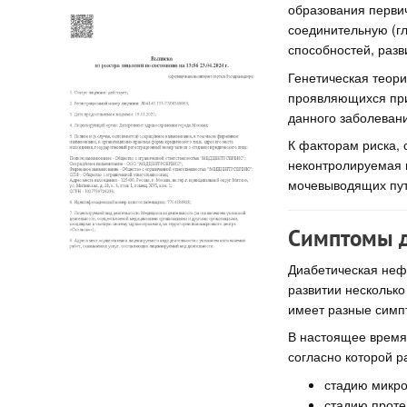
образования перви
соединительную (г
способностей, разв
Генетическая теори
проявляющихся при 
данного заболевани
К факторам риска,
неконтролируемая 
мочевыводящих путе
Симптомы д
Диабетическая неф
развитии несколько
имеет разные симп
В настоящее время
согласно которой р
стадию микр
стадию проте