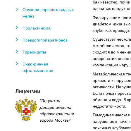
Как известно, почк
ядовитых продуктов
Опухоли паращитовидных
желез
Фильтрующим элеме
диабетом из-за выс
Пролактинома
клубочках приводя
Существует нескол
Псевдогипопаратиреоз
метаболическая, ге
Тиреоидиты
сходится во мнени
нефропатии являет
Эндокринная
компенсации наруш
офтальмопатия
Метаболическая те
привести к наруше
активности. Наруш
Лицензии
Если почки перест
обмена и вода. В к
"Лицензии
недостаточности.
Департамента
здравоохранения
Гемодинамическая 
города Москвы"
нарушением почечно
почечных клубочков