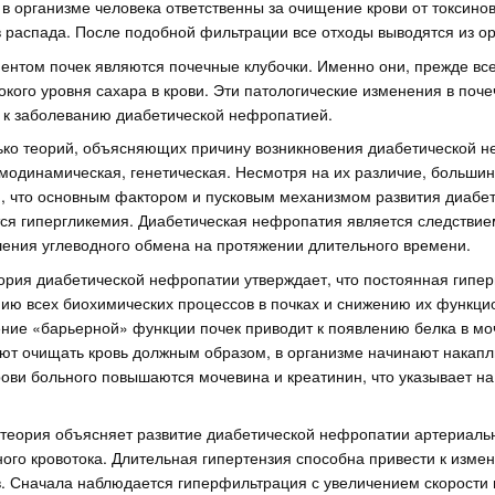
и в организме человека ответственны за очищение крови от токсино
 распада. После подобной фильтрации все отходы выводятся из ор
нтом почек являются почечные клубочки. Именно они, прежде все
окого уровня сахара в крови. Эти патологические изменения в поче
т к заболеванию диабетической нефропатией.
ько теорий, объясняющих причину возникновения диабетической н
модинамическая, генетическая. Несмотря на их различие, большин
и, что основным фактором и пусковым механизмом развития диабе
ся гипергликемия. Диабетическая нефропатия является следствие
ения углеводного обмена на протяжении длительного времени.
ория диабетической нефропатии утверждает, что постоянная гипе
нию всех биохимических процессов в почках и снижению их функци
ение «барьерной» функции почек приводит к появлению белка в мо
ают очищать кровь должным образом, в организме начинают накапл
рови больного повышаются мочевина и креатинин, что указывает на
теория объясняет развитие диабетической нефропатии артериальн
го кровотока. Длительная гипертензия способна привести к измен
. Сначала наблюдается гиперфильтрация с увеличением скорости 