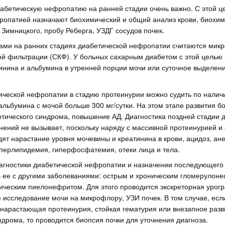
абетическую нефропатию на ранней стадии очень важно. С этой ц
ропатией назначают биохимический и общий анализ крови, биохи
 Зимницкого, пробу Реберга, УЗДГ сосудов почек.
ми на ранних стадиях диабетической нефропатии считаются мик
ой фильтрации (СКФ). У больных сахарным диабетом с этой целью
инина и альбумина в утренней порции мочи или суточное выделен
ической нефропатии в стадию протеинурии можно судить по налич
льбумина с мочой больше 300 мг/сутки. На этом этапе развития б
тического синдрома, повышение АД. Диагностика поздней стадии 
нений не вызывает, поскольку наряду с массивной протеинурией и
ят нарастание уровня мочевины и креатинина в крови, ацидоз, ан
перлипидемия, гиперфосфатемия, отеки лица и тела.
агностики диабетической нефропатии и назначении последующего
ее с другими заболеваниями: острым и хроническим гломерулоне
ическим пиелонефритом. Для этого проводится экскреторная урог
 исследование мочи на микрофлору, УЗИ почек. В том случае, есл
 нарастающая протеинурия, стойкая гематурия или внезапное разв
дрома, то проводится биопсия почки для уточнения диагноза.