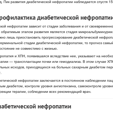
. Пик развития диабетической нефропатии наблюдается спустя 15
профилактика диабетической нефропати
кой нефропатии зависит от стадии заболевания и от своевременно
 обратимым этапом развития является стадия микроальбуминурии.
жно лишь приостановить прогрессирование диабетической нефроп
терминальной стадии диабетической нефропатии, то прогноз самы
остояние не совместимо с жизнью.
ропатия и ХПН, появившаяся вследствие нее, указывают на необх
апии — трансплантации почки или гемодиализа. В этом случае ХП
льных исходов, приходящихся на больных сахарным диабетом перв
.
етической нефропатии заключается в постоянном наблюдении пац
ым диабетом, контроле уровня ангиотензина, самоконтроле уровня
рекции терапии, соблюдении всех рекомендаций врач.
абетической нефропатии