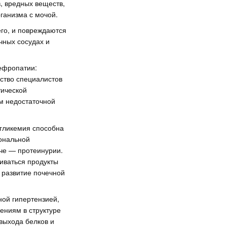
в, вредных веществ,
ганизма с мочой.
го, и повреждаются
чных сосудах и
ефропатии:
ство специалистов
тической
м недостаточной
ргликемия способна
ональной
че — протеинурии.
иваться продукты
 развитие почечной
ой гипертензией,
ениям в структуре
выхода белков и